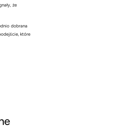
gnały, że
dnio dobrana
podejście, które
lne