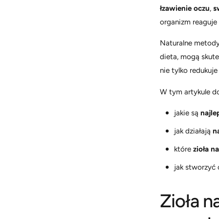
łzawienie oczu
,
s
organizm reaguje 
Naturalne metody,
dieta, mogą skute
nie tylko redukuj
W tym artykule do
jakie są
najle
jak działają
n
które
zioła n
jak stworzyć
Zioła na