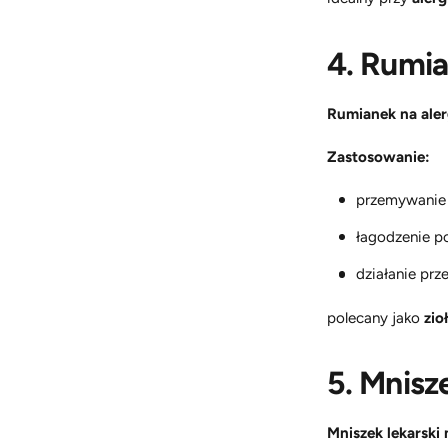
4. Rumia
Rumianek na aler
Zastosowanie:
przemywanie o
łagodzenie p
działanie prz
polecany jako
zio
5. Mnisz
Mniszek lekarski 