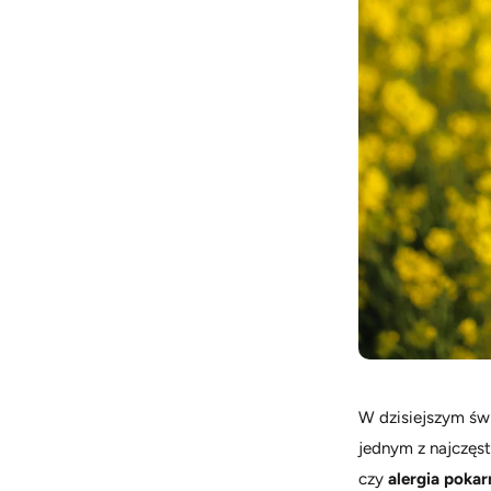
W dzisiejszym świ
jednym z najczę
czy
alergia pok