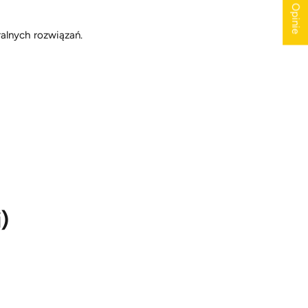
★ Opinie
ralnych rozwiązań.
)