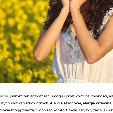
ecie, pełnym zanieczyszczeń, smogu i przetworzonej żywności, aler
stszych wyzwań zdrowotnych.
Alergia sezonowa
,
alergia wziewna
armowa
mogą znacząco obniżać komfort życia. Objawy takie jak
ka