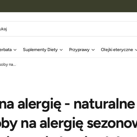
erbata
Suplementy Diety
Przyprawy
Olejki eteryczne
soby na...
na alergię - naturalne
by na alergię sezono