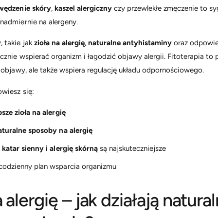
wędzenie skóry
,
kaszel alergiczny
czy przewlekłe zmęczenie to sy
nadmiernie na alergeny.
 takie jak
zioła na alergię
,
naturalne antyhistaminy
oraz odpowie
cznie wspierać organizm i łagodzić objawy alergii. Fitoterapia to 
e objawy, ale także wspiera regulację układu odpornościowego.
wiesz się:
psze zioła na alergię
aturalne sposoby na alergię
a katar sienny i alergię skórną
są najskuteczniejsze
 codzienny plan wsparcia organizmu
 alergię – jak działają natura