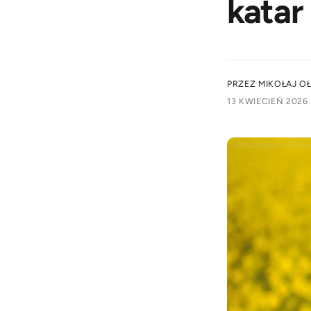
katar
u
m
k
s
t
k
u
l
PRZEZ MIKOŁAJ O
e
13 KWIECIEŃ 2026
p
i
e