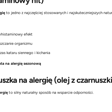
aminowy hit)
gię
to jedno z najczęściej stosowanych i najskuteczniejszych natu
tyhistaminowy efekt
szczanie organizmu
as kataru siennego i kichania
ata na alergię sezonową
szka na alergię (olej z czarnuszki
ergię
to silny naturalny sposób na wsparcie odporności.