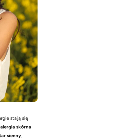
gie stają się
,
alergia skórna
tar sienny
,