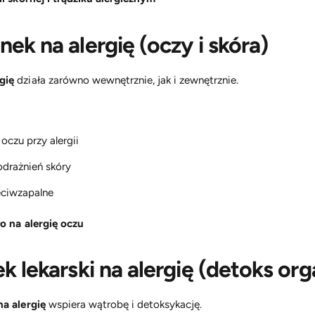
nek na alergię (oczy i skóra)
gię
działa zarówno wewnętrznie, jak i zewnętrznie.
czu przy alergii
odrażnień skóry
eciwzapalne
ło na alergię oczu
ek lekarski na alergię (detoks or
na alergię
wspiera wątrobę i detoksykację.