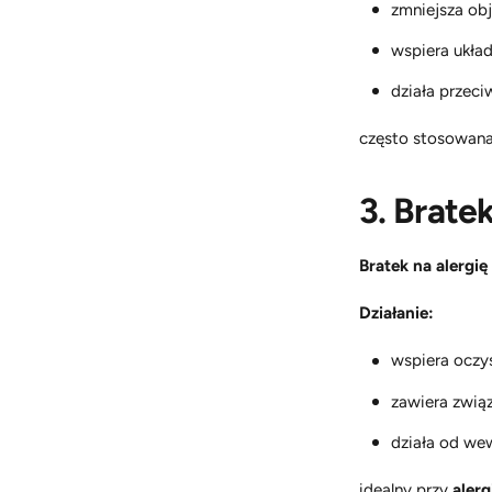
zmniejsza ob
wspiera ukła
działa przeci
często stosowan
3. Bratek
Bratek na alergię
Działanie:
wspiera oczy
zawiera związ
działa od wew
idealny przy
alerg