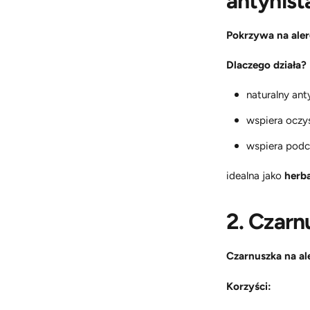
antyhist
Pokrzywa na aler
Dlaczego działa?
naturalny an
wspiera oczy
wspiera podcz
idealna jako
herb
2. Czarnu
Czarnuszka na al
Korzyści: