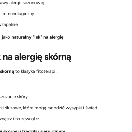
jawy alergii sezonowej
d immunologiczny
wzapalnie
a jako
naturalny "lek" na alergię
 na alergię skórną
 skórną
to klasyka fitoterapii.
szczanie skóry
ki śluzowe, które mogą łagodzić wysypki i świąd
nątrz i na zewnątrz
ii skórnej i trądziku alergicznym