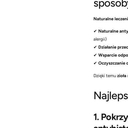
sposoby
Naturalne leczeni
✔
Naturalne ant
alergii)
✔
Działanie prze
✔
Wsparcie odpo
✔
Oczyszczanie 
Dzięki temu
zioła
Najleps
1. Pokrz