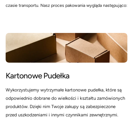
d
y
czasie transportu. Nasz proces pakowania wygląda następująco:
u
m
k
s
t
k
u
l
e
p
i
e
Kartonowe Pudełka
Wykorzystujemy wytrzymałe kartonowe pudełka, które są
odpowiednio dobrane do wielkości i kształtu zamówionych
produktów. Dzięki nim Twoje zakupy są zabezpieczone
przed uszkodzeniami i innymi czynnikami zewnętrznymi.