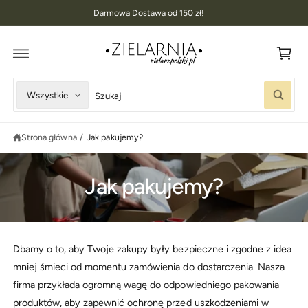
K
D
Darmowa Dostawa od 150 zł!
O
o
T
R
s
E
Ś
z
C
I
y
W
W
Wszystkie
k
S
y
y
z
u
b
s
k
Strona główna
/
Jak pakujemy?
i
z
a
j
e
u
r
k
Jak pakujemy?
z
a
t
j
y
w
p
n
Dbamy o to, aby Twoje zakupy były bezpieczne i zgodne z idea
p
a
mniej śmieci od momentu zamówienia do dostarczenia. Nasza
r
s
firma przykłada ogromną wagę do odpowiedniego pakowania
o
z
produktów, aby zapewnić ochronę przed uszkodzeniami w