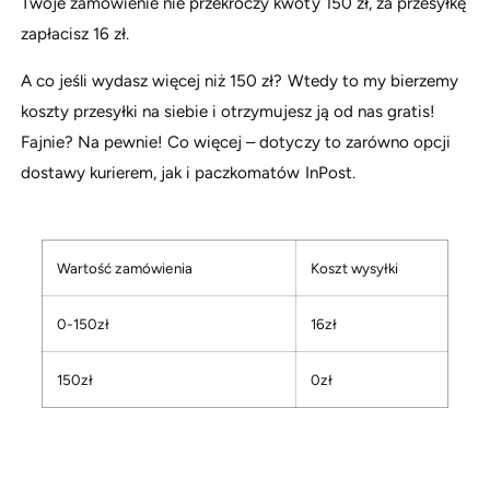
Twoje zamówienie nie przekroczy kwoty 150 zł, za przesyłkę
d
y
zapłacisz 16 zł.
u
m
k
s
A co jeśli wydasz więcej niż 150 zł? Wtedy to my bierzemy
t
k
koszty przesyłki na siebie i otrzymujesz ją od nas gratis!
u
l
Fajnie? Na pewnie! Co więcej – dotyczy to zarówno opcji
e
dostawy kurierem, jak i paczkomatów InPost.
p
i
e
Wartość zamówienia
Koszt wysyłki
0-150zł
16zł
150zł
0zł