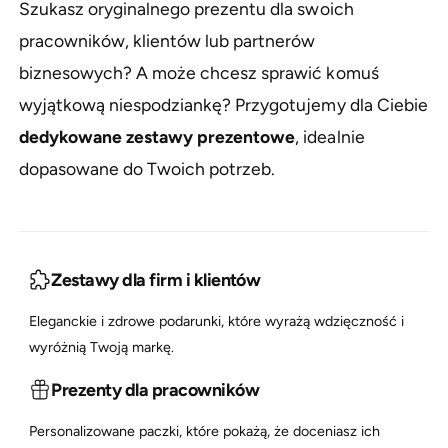
Szukasz oryginalnego prezentu dla swoich
d
y
pracowników, klientów lub partnerów
u
m
k
s
biznesowych? A może chcesz sprawić komuś
t
k
wyjątkową niespodziankę? Przygotujemy dla Ciebie
u
l
dedykowane zestawy prezentowe
, idealnie
e
dopasowane do Twoich potrzeb.
p
i
e
Zestawy dla firm i klientów
Eleganckie i zdrowe podarunki, które wyrażą wdzięczność i
wyróżnią Twoją markę.
Prezenty dla pracowników
0
0
Personalizowane paczki, które pokażą, że doceniasz ich