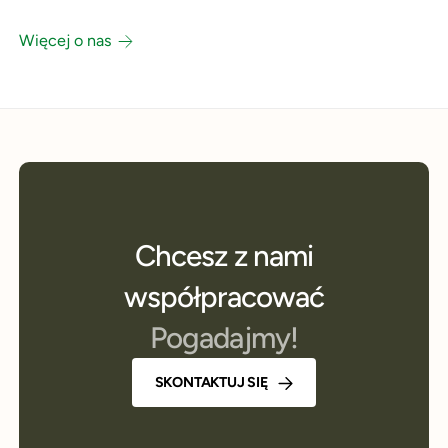
9
9
7
8
8
Więcej o nas
8
9
9
9
Chcesz z nami
współpracować
Pogadajmy!
SKONTAKTUJ SIĘ