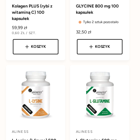
Kolagen PLUS (rybi z
GLYCINE 800 mg 100
o
o
witaminą C) 100
kapsułek
s
s
kapsułek
Tylko 2 sztuk pozostało
t
t
C
59,99 zł
a
a
C
32,50 zł
C
0,60 ZŁ
/
SZT.
e
E
N
e
w
w
n
N
A
n
A
a
KOSZYK
KOSZYK
c
c
J
a
E
r
a
a
D
r
e
N
e
O
:
:
g
S
g
T
u
K
u
l
O
l
W
a
A
a
r
r
n
n
a
a
ALINESS
ALINESS
D
D