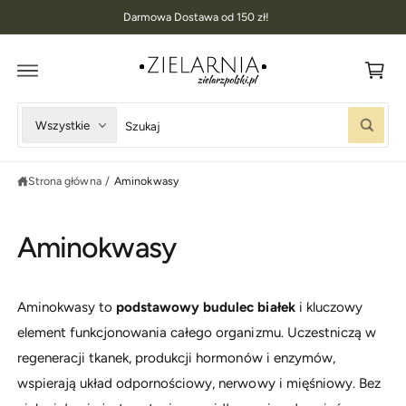
K
D
Darmowa Dostawa od 150 zł!
O
o
T
R
s
E
Ś
z
C
I
y
W
W
Wszystkie
k
S
y
y
z
u
b
s
k
Strona główna
/
Aminokwasy
i
z
a
j
e
u
r
k
Aminokwasy
z
a
t
j
y
w
Aminokwasy to
podstawowy budulec białek
i kluczowy
p
n
element funkcjonowania całego organizmu. Uczestniczą w
p
a
regeneracji tkanek, produkcji hormonów i enzymów,
r
s
wspierają układ odpornościowy, nerwowy i mięśniowy. Bez
o
z