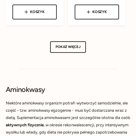
E
N
e
n
N
A
w
w
A
n
a
J
KOSZYK
KOSZYK
c
c
E
a
r
D
a
a
r
e
N
O
e
g
:
:
S
T
g
u
K
u
l
O
W
l
a
POKAŻ WIĘCEJ
A
a
r
r
n
n
a
a
Aminokwasy
Niektóre aminokwasy organizm potrafi wytworzyć samodzielnie, ale
część - tzw. aminokwasy egzogenne - musi być dostarczana wraz z
dietą. Suplementacja aminokwasami jest szczególnie istotna dla osób
aktywnych fizycznie
, w okresie rekonwalescencji, przy intensywnym
wysiłku lub wtedy, gdy dieta nie pokrywa pełnego zapotrzebowania