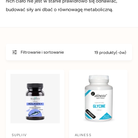
nich ciało nie jest w stanie prawidłowo się odnawiać,
d
y
budować siły ani dbać o równowagę metaboliczną.
u
m
k
s
t
k
u
l
e
Filtrowanie i sortowanie
19 produkty(-ów)
p
i
e
SUPLIIV
ALINESS
D
D