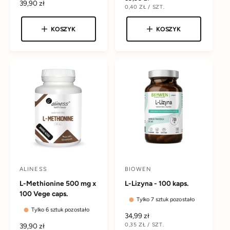
C
39,90 zł
a
a
C
0,40 ZŁ
/
SZT.
e
u
E
N
e
n
N
A
w
m
w
n
A
a
KOSZYK
KOSZYK
a
J
c
c
a
E
r
r
D
r
a
a
e
e
N
e
O
c
g
:
:
S
g
e
T
u
K
u
n
l
O
l
W
z
a
A
a
j
r
r
i
n
n
a
a
ALINESS
BIOWEN
D
D
L-Methionine 500 mg x
L-Lizyna - 100 kaps.
o
o
100 Vege caps.
s
s
Tylko 7 sztuk pozostało
Tylko 6 sztuk pozostało
t
t
C
34,99 zł
a
a
C
0,35 ZŁ
/
SZT.
C
39,90 zł
e