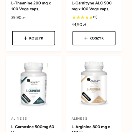
L-Theanine 200 mg x
L-Carnityne ALC 500
o
o
100 Vege caps.
mg x 100 Vege caps.
s
s
1
C
39,90 zł
(1)
t
t
s
e
C
44,90 zł
a
a
u
n
e
w
w
m
a
n
KOSZYK
KOSZYK
a
r
c
c
a
r
e
r
a
a
e
g
e
c
:
:
u
g
e
l
u
n
a
l
z
r
a
j
n
r
i
a
n
a
ALINESS
ALINESS
D
D
L-Carnosine 500mg 60
L-Arginine 800 mg x
o
o