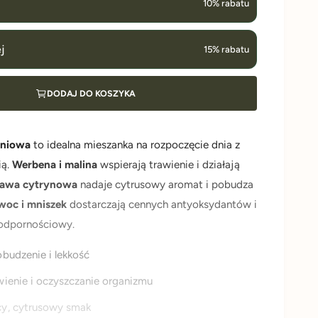
10% rabatu
j
15% rabatu
DODAJ DO KOSZYKA
aniowa
to idealna mieszanka na rozpoczęcie dnia z
ią.
Werbena i malina
wspierają trawienie i działają
rawa cytrynowa
nadaje cytrusowy aromat i pobudza
woc i mniszek
dostarczają cennych antyoksydantów i
 odpornościowy.
budzenie i lekkość
wienie i oczyszczanie organizmu
y, cytrusowy smak