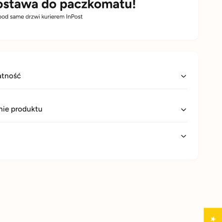
atność
ie produktu