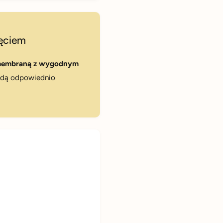
ęciem
embraną z wygodnym
ędą odpowiednio