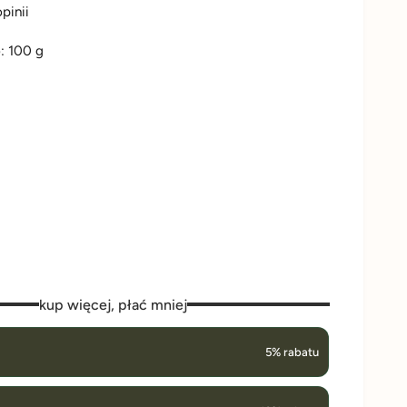
opinii
o:
100
g
kup więcej, płać mniej
5% rabatu