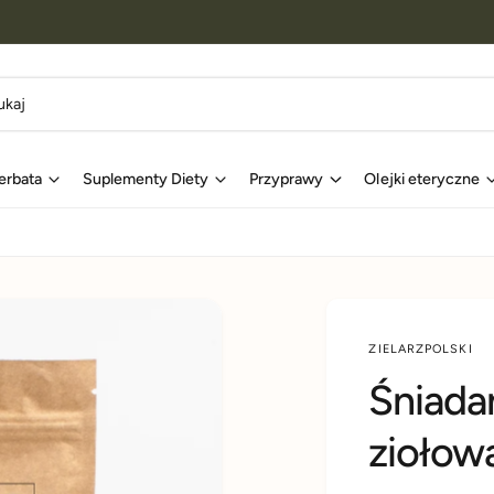
erbata
Suplementy Diety
Przyprawy
Olejki eteryczne
ZIELARZPOLSKI
Śniada
ziołow