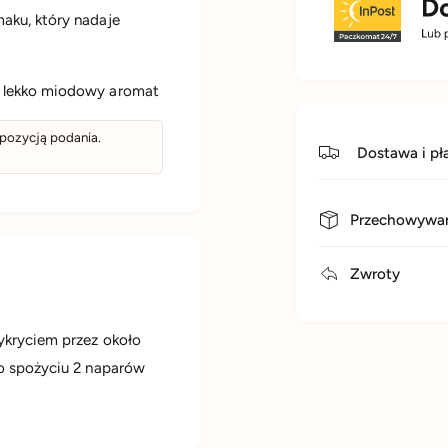
aku, który nadaje
, lekko miodowy aromat
opozycją podania.
Dostawa i pł
Przechowywan
Zwroty
zykryciem przez około
po spożyciu 2 naparów