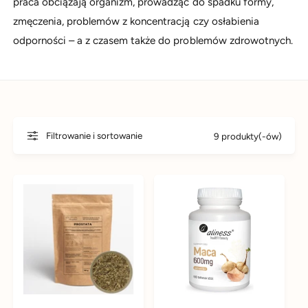
praca obciążają organizm, prowadząc do spadku formy,
d
y
zmęczenia, problemów z koncentracją czy osłabienia
u
m
odporności – a z czasem także do problemów zdrowotnych.
k
s
t
k
u
l
e
p
i
Filtrowanie i sortowanie
9 produkty(-ów)
e