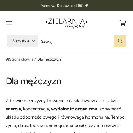
K
D
Darmowa Dostawa od 150 zł!
O
o
T
R
s
E
Ś
z
C
I
y
W
W
Wszystkie
k
S
y
y
z
u
b
s
k
Strona główna
/
Dla mężczyzn
i
z
a
j
e
u
r
k
Dla mężczyzn
z
a
t
j
y
w
Zdrowie mężczyzny to więcej niż siła fizyczna. To także
p
n
energia
, koncentracja,
wydolność organizmu
, sprawność
p
a
układu odpornościowego i równowaga hormonalna. Tempo
r
s
życia, stres, brak snu, nieregularne posiłki czy intensywna
o
z