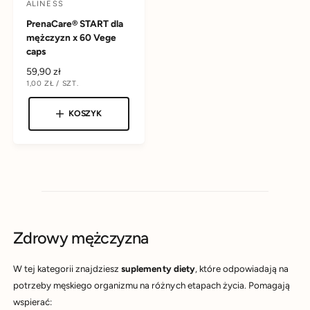
ALINESS
D
PrenaCare® START dla
o
mężczyzn x 60 Vege
s
caps
t
C
59,90 zł
a
C
1,00 ZŁ
/
SZT.
e
E
N
w
n
N
A
A
a
KOSZYK
c
J
E
r
a
D
e
N
O
:
g
S
T
u
K
l
O
W
a
A
r
n
Zdrowy mężczyzna
a
W tej kategorii znajdziesz
suplementy diety
, które odpowiadają na
potrzeby męskiego organizmu na różnych etapach życia. Pomagają
wspierać: