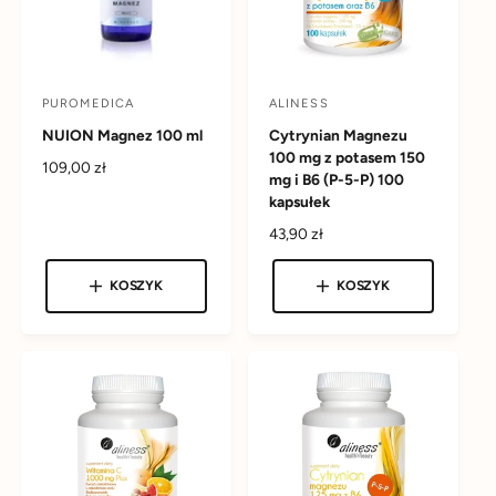
a
PUROMEDICA
ALINESS
D
D
NUION Magnez 100 ml
Cytrynian Magnezu
o
o
100 mg z potasem 150
s
s
C
109,00 zł
mg i B6 (P-5-P) 100
e
t
t
kapsułek
n
a
a
a
C
43,90 zł
w
w
r
e
e
n
c
c
KOSZYK
KOSZYK
g
a
a
a
u
r
:
:
l
e
a
g
r
u
n
l
a
a
r
n