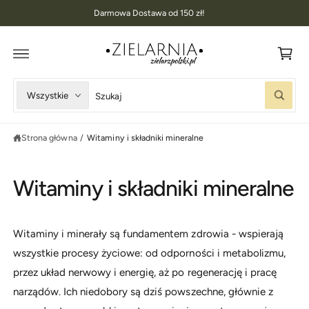
K
D
Darmowa Dostawa od 150 zł!
O
o
T
R
s
E
Ś
z
C
I
y
W
W
Wszystkie
k
S
y
y
z
u
b
s
k
Strona główna
/
Witaminy i składniki mineralne
i
z
a
j
e
u
r
k
Witaminy i składniki mineralne
z
a
t
j
y
w
Witaminy i minerały są fundamentem zdrowia - wspierają
p
n
wszystkie procesy życiowe: od odporności i metabolizmu,
p
a
przez układ nerwowy i energię, aż po regenerację i pracę
r
s
narządów. Ich niedobory są dziś powszechne, głównie z
o
z