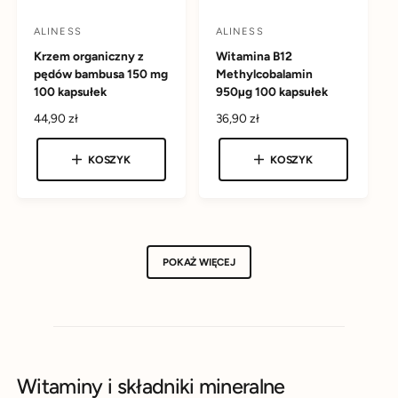
ALINESS
ALINESS
D
D
Krzem organiczny z
Witamina B12
o
o
pędów bambusa 150 mg
Methylcobalamin
s
s
100 kapsułek
950µg 100 kapsułek
t
t
C
44,90 zł
C
36,90 zł
a
a
e
e
w
w
n
n
KOSZYK
KOSZYK
a
a
c
c
r
r
a
a
e
e
:
:
g
g
u
u
l
l
POKAŻ WIĘCEJ
a
a
r
r
n
n
a
a
Witaminy i składniki mineralne