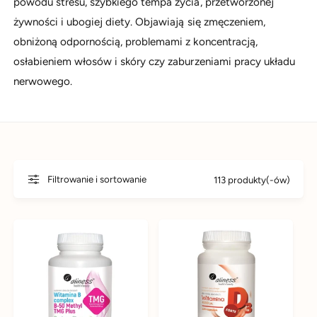
powodu stresu, szybkiego tempa życia, przetworzonej
d
y
żywności i ubogiej diety. Objawiają się zmęczeniem,
u
m
obniżoną odpornością, problemami z koncentracją,
k
s
osłabieniem włosów i skóry czy zaburzeniami pracy układu
t
k
nerwowego.
u
l
e
p
i
e
Filtrowanie i sortowanie
113 produkty(-ów)