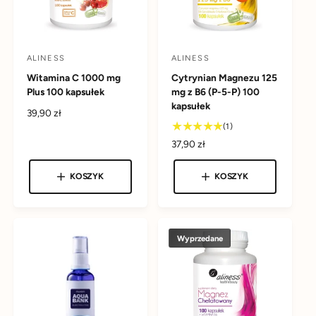
a
ALINESS
ALINESS
D
D
Witamina C 1000 mg
Cytrynian Magnezu 125
o
o
Plus 100 kapsułek
mg z B6 (P-5-P) 100
s
s
kapsułek
C
39,90 zł
t
t
1
e
(1)
a
a
s
n
C
37,90 zł
w
w
u
a
e
m
r
c
c
n
KOSZYK
KOSZYK
a
e
a
a
a
r
g
r
e
:
:
u
e
c
l
g
e
Wyprzedane
a
u
n
r
l
z
n
a
j
a
r
i
n
a