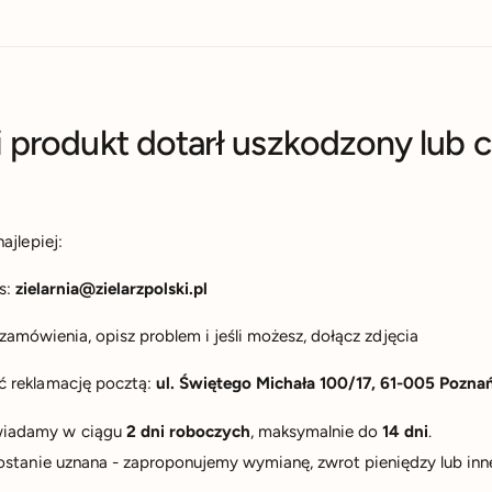
li produkt dotarł uszkodzony lub c
ajlepiej:
s:
zielarnia@zielarzpolski.pl
amówienia, opisz problem i jeśli możesz, dołącz zdjęcia
ć reklamację pocztą:
ul. Świętego Michała 100/17, 61-005 Pozna
wiadamy w ciągu
2 dni roboczych
, maksymalnie do
14 dni
.
 zostanie uznana - zaproponujemy wymianę, zwrot pieniędzy lub i