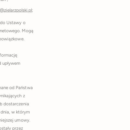
@zielarzpolski.pl
;
2 do Ustawy o
ernetowego. Mogą
obowiązkowe.
nformację
ed upływem
ymane od Państwa
nikających z
b dostarczenia
 dnia, w którym
niejszej umowy.
ostały przez