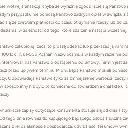
ierwotnej transakcji, chyba że wyraźnie zgodziliście się Państwo 
ażdym przypadku nie poniosą Państwo żadnych opłat w związku z
 się ze zwrotem płatności do czasu otrzymania rzeczy lub do cz
esłania, w zależności od tego, które zdarzenie nastąpi wcześniej.
Państwo zakupioną rzecz, to proszę odesłać lub przekazać ją nam na 
100 lok 17, 61-005 Poznań, niezwłocznie, a w każdym razie nie póź
oinformowali nas Państwo o odstąpieniu od umowy. Termin jest za
zecz przed upływem terminu 14 dni. Będą Państwo musieli ponieść
czy. Odpowiadają Państwo tylko za zmniejszenie wartości rzeczy 
j w sposób inny niż było to konieczne do stwierdzenia charakteru, c
zeczy.
unikacie zapisy dotyczące konsumenta stosuje się od dnia 1 stycz
d tego dnia również do kupującego będącego osobą fizyczną z
zaną z jej działalnością gospodarczą, gdy z treści tej umowy wyni