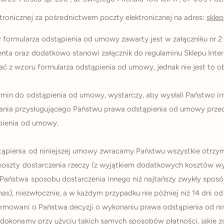
tronicznej za pośrednictwem poczty elektronicznej na adres:
sklep
 formularza odstąpienia od umowy zawarty jest w załączniku nr 
ta oraz dodatkowo stanowi załącznik do regulaminu Sklepu Int
ać z wzoru formularza odstąpienia od umowy, jednak nie jest to 
min do odstąpienia od umowy, wystarczy, aby wysłali Państwo i
ania przysługującego Państwu prawa odstąpienia od umowy prz
pienia od umowy.
ąpienia od niniejszej umowy zwracamy Państwu wszystkie otrz
 koszty dostarczenia rzeczy (z wyjątkiem dodatkowych kosztów wy
Państwa sposobu dostarczenia innego niż najtańszy zwykły sposó
as), niezwłocznie, a w każdym przypadku nie później niż 14 dni od
ormowani o Państwa decyzji o wykonaniu prawa odstąpienia od ni
 dokonamy przy użyciu takich samych sposobów płatności, jakie z