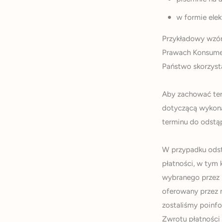
w formie elek
Przykładowy wzór
Prawach Konsumen
Państwo skorzyst
Aby zachować ter
dotyczącą wykon
terminu do odstą
W przypadku odst
płatności, w tym
wybranego przez 
oferowany przez n
zostaliśmy poinf
Zwrotu płatności