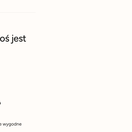
oś jest
ń
nne wygodne