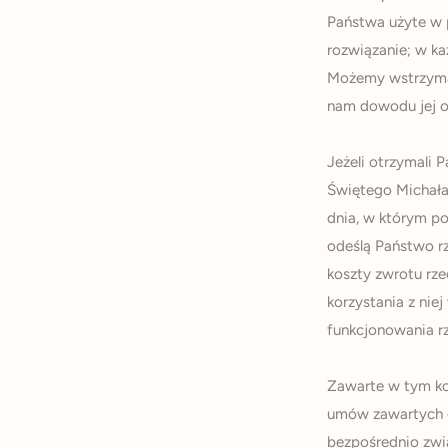
Państwa użyte w p
rozwiązanie; w k
Możemy wstrzymać
nam dowodu jej od
Jeżeli otrzymali 
Świętego Michała 
dnia, w którym p
odeślą Państwo r
koszty zwrotu rze
korzystania z nie
funkcjonowania r
Zawarte w tym kom
umów zawartych o
bezpośrednio zwią