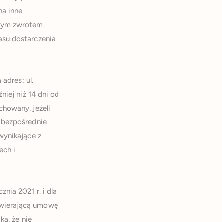
na inne
 tym zwrotem.
asu dostarczenia
adres: ul.
niej niż 14 dni od
chowany, jeżeli
 bezpośrednie
wynikające z
ech i
nia 2021 r. i dla
awierającą umowę
ka, że nie