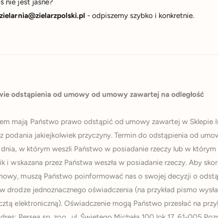
 nie jest jasne?
zielarnia@zielarzpolski.pl
- odpiszemy szybko i konkretnie.
awie odstąpienia od umowy od umowy zawartej na odległość
em mają Państwo prawo odstąpić od umowy zawartej w Sklepie 
bez podania jakiejkolwiek przyczyny. Termin do odstąpienia od u
 dnia, w którym weszli Państwo w posiadanie rzeczy lub w którym
ik i wskazana przez Państwa weszła w posiadanie rzeczy. Aby sko
mowy, muszą Państwo poinformować nas o swojej decyzji o odstą
 w drodze jednoznacznego oświadczenia (na przykład pismo wysł
cztą elektroniczną). Oświadczenie mogą Państwo przesłać na przy
dres: Persea sp. zoo , ul. Świętego Michała 100 lok 17, 61-005 Poz