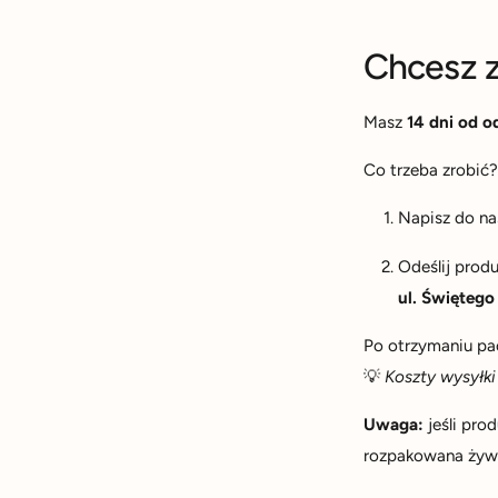
Chcesz z
Masz
14 dni od o
Co trzeba zrobić
Napisz do na
Odeślij produ
ul. Świętego
Po otrzymaniu pac
💡
Koszty wysyłki
Uwaga:
jeśli pro
rozpakowana żywn