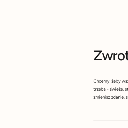
u
m
k
s
t
k
u
l
e
p
Zwrot
i
e
Chcemy, żeby wszy
trzeba - świeże, 
zmienisz zdanie, 