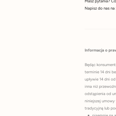
Masz pytania? Coś
Napisz do nas na
Informacja o pr
Będąc konsument
terminie 14 dni 
upływie 14 dni od
inna niż przewoźn
odstąpienia od u
niniejszej umowy
tradycyjną lub po
pisemnie na a