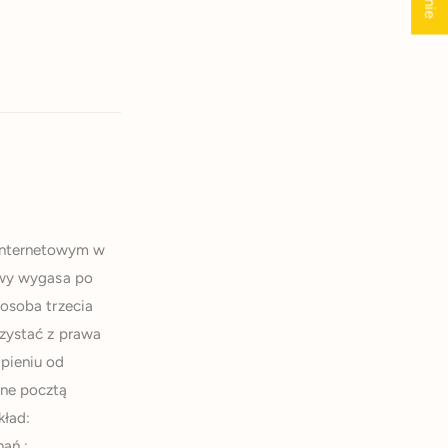
Internetowym w
mowy wygasa po
 osoba trzecia
rzystać z prawa
pieniu od
ane pocztą
kład:
nań ;