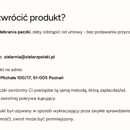
wrócić produkt?
debrania paczki
, żeby odstąpić od umowy - bez podawania przycz
?
s:
zielarnia@zielarzpolski.pl
kt na adres:
 Michała 100/17, 61-005 Poznań
zki zwrócimy Ci pieniądze tą samą metodą, którą zapłaciłaś/eś.
 zwrotnej pokrywa kupujący.
dukt był używany w sposób wykraczający poza zwykłe sprawdzenie
ość), zwrot może być pomniejszony.