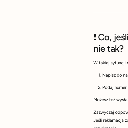
❗ Co, jeś
nie tak?
W takiej sytuacji n
Napisz do na
Podaj numer z
Możesz też wysła
Zazwyczaj odpo
Jeśli reklamacja