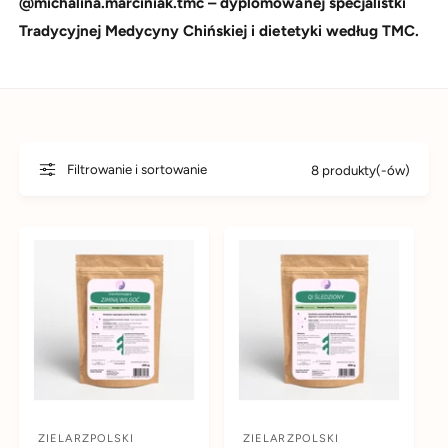
@michalina.marciniak.tmc – dyplomowanej specjalistki
d
y
Tradycyjnej Medycyny Chińskiej i dietetyki według TMC.
u
m
k
s
t
k
u
l
e
Filtrowanie i sortowanie
8 produkty(-ów)
p
i
e
ZIELARZPOLSKI
ZIELARZPOLSKI
D
D