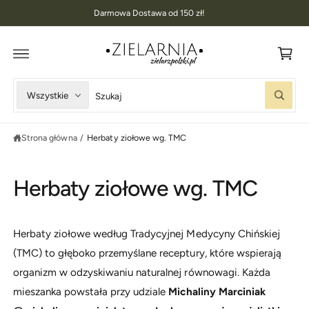
K
D
Darmowa Dostawa od 150 zł!
O
o
T
R
s
E
Ś
z
C
I
y
W
W
Wszystkie
k
S
y
y
z
u
b
s
k
Strona główna
/
Herbaty ziołowe wg. TMC
i
z
a
j
e
u
r
k
Herbaty ziołowe wg. TMC
z
a
t
j
y
w
Herbaty ziołowe według Tradycyjnej Medycyny Chińskiej
p
n
(TMC) to głęboko przemyślane receptury, które wspierają
p
a
organizm w odzyskiwaniu naturalnej równowagi. Każda
r
s
mieszanka powstała przy udziale
Michaliny Marciniak
o
z