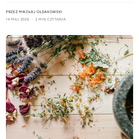
d
y
PRZEZ MIKOŁAJ OŁDAKOWSKI
u
m
·
14 MAJ 2026
2 MIN CZYTANIA
k
s
t
k
u
l
e
p
i
e