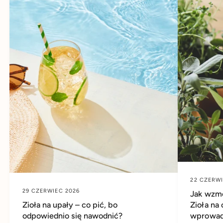
22 CZERWI
29 CZERWIEC 2026
Jak wzmo
Zioła na upały – co pić, bo
Zioła na
odpowiednio się nawodnić?
wprowadz