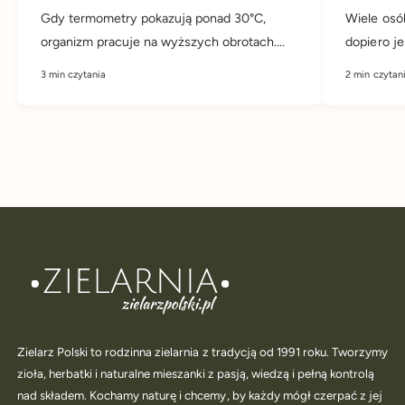
Gdy termometry pokazują ponad 30°C,
Wiele osó
organizm pracuje na wyższych obrotach....
dopiero jes
3 min czytania
2 min czytan
Zielarz Polski to rodzinna zielarnia z tradycją od 1991 roku. Tworzymy
zioła, herbatki i naturalne mieszanki z pasją, wiedzą i pełną kontrolą
nad składem. Kochamy naturę i chcemy, by każdy mógł czerpać z jej