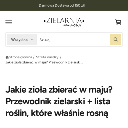
K
D
Darmowa Dostawa od 150 zł!
O
o
T
R
s
E
Ś
z
C
I
y
W
W
Wszystkie
k
S
y
y
z
u
b
s
k
Strona główna
/
Strefa wiedzy
/
i
z
a
Jakie zioła zbierać w maju? Przewodnik zielarski...
j
e
u
r
k
z
a
Jakie zioła zbierać w maju?
t
j
y
w
Przewodnik zielarski + lista
p
n
roślin, które właśnie rosną
p
a
r
s
o
z