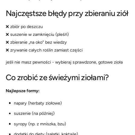
Najczęstsze błędy przy zbieraniu ziół
❌ zbiór po deszczu
❌ suszenie w zamknięciu (pleśń)
❌ zbieranie „na oko” bez wiedzy
❌ zrywanie całych roślin zamiast części
jeśli nie masz pewności - wybieraj sprawdzone, gotowe zioła
Co zrobić ze świeżymi ziołami?
Najlepsze formy:
napary (herbaty ziołowe)
suszenie (na później)
syropy (np. z mniszka, bzu)
dodatki do diety (sałatki, koktajle)