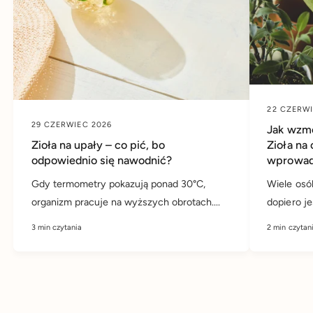
22 CZERWI
29 CZERWIEC 2026
Jak wzmo
Zioła na upały – co pić, bo
Zioła na
odpowiednio się nawodnić?
wprowadz
Gdy termometry pokazują ponad 30°C,
Wiele osó
organizm pracuje na wyższych obrotach....
dopiero jes
3 min czytania
2 min czytan