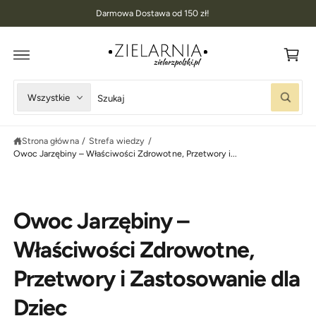
K
D
Darmowa Dostawa od 150 zł!
O
o
T
R
s
E
Ś
z
C
I
y
W
W
Wszystkie
k
S
y
y
z
u
b
s
k
Strona główna
/
Strefa wiedzy
/
i
z
a
Owoc Jarzębiny – Właściwości Zdrowotne, Przetwory i...
j
e
u
r
k
z
a
Owoc Jarzębiny –
t
j
y
w
Właściwości Zdrowotne,
p
n
Przetwory i Zastosowanie dla
p
a
r
s
Dziec
o
z