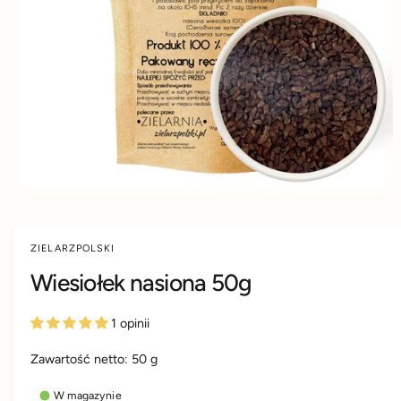
D
d
y
U
K
u
m
C
IE
k
s
t
k
u
l
e
p
i
e
ZIELARZPOLSKI
Wiesiołek nasiona 50g
1 opinii
Zawartość netto:
50
g
W magazynie