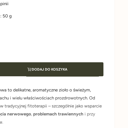
pinii
o:
50
g
DODAJ DO KOSZYKA
wa to delikatne, aromatyczne zioło o świeżym,
chu i wielu właściwościach prozdrowotnych. Od
 tradycyjnej fitoterapii – szczególnie jako wsparcie
ęcia nerwowego
,
problemach trawiennych
i przy
nu
.