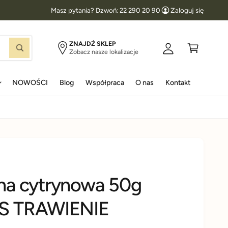
Masz pytania? Dzwoń: 22 290 20 90
Zaloguj się
l
K
o
o
g
s
ZNAJDŹ SKLEP
S
Zobacz nasze lokalizacje
u
z
z
u
j
y
k
a
NOWOŚCI
Blog
Współpraca
O nas
Kontakt
s
k
j
i
ę
a cytrynowa 50g
S TRAWIENIE