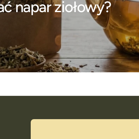
ć napar ziołowy?