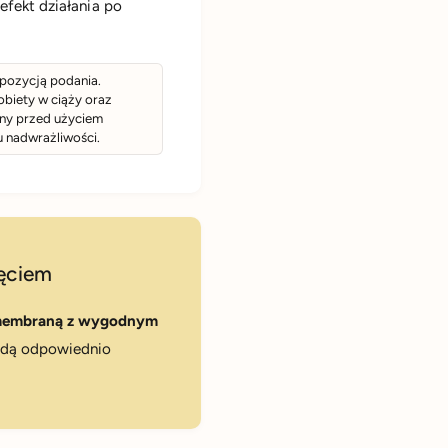
efekt działania po
opozycją podania.
obiety w ciąży oraz
nny przed użyciem
u nadwrażliwości.
ęciem
embraną z wygodnym
ędą odpowiednio