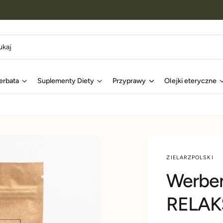
erbata
Suplementy Diety
Przyprawy
Olejki eteryczne
ZIELARZPOLSKI
Werben
RELAK