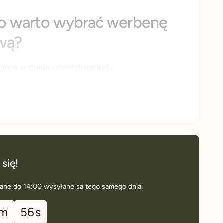
o warto wybrać werbenę
wą?
rcie w stresie i stanach napięcia
wienie i pracę układu pokarmowego
owy aromat – idealny na co dzień
beny cytrynowej, ręcznie pakowany w Polsce
 się!
ane do 14:00 wysyłane sa tego samego dnia.
m
55
s