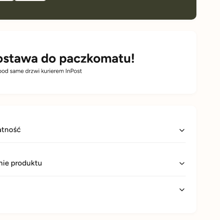
atność
ie produktu