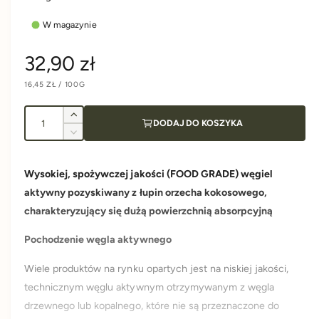
W magazynie
C
32,90 zł
C
16,45 ZŁ
/
100G
e
E
N
N
A
A
I
n
J
Z
DODAJ DO KOSZYKA
E
l
w
D
Z
N
i
a
o
m
O
S
ę
n
ś
T
Wysokiej, spożywczej jakości (FOOD GRADE) węgiel
k
K
r
i
O
ć
s
aktywny pozyskiwany z łupin orzecha kokosowego,
e
W
A
z
j
e
charakteryzujący się dużą powierzchnią absorpcyjną
i
s
l
z
Pochodzenie węgla aktywnego
g
o
i
ś
l
Wiele produktów na rynku opartych jest na niskiej jakości,
u
ć
o
technicznym węglu aktywnym otrzymywanym z węgla
d
ś
l
l
drzewnego lub kopalnego, które nie są przeznaczone do
ć