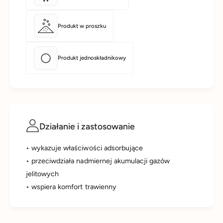
s
r
z
o
e
s
Produkt w proszku
k
z
2
e
0
k
Produkt jednoskładnikowy
0
2
g
0
0
g
Działanie i zastosowanie
• wykazuje właściwości adsorbujące
• przeciwdziała nadmiernej akumulacji gazów
jelitowych
• wspiera komfort trawienny