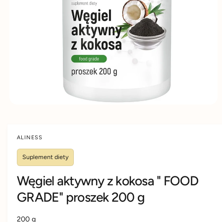
D
d
y
U
K
u
m
C
IE
k
s
t
k
u
l
e
p
i
e
ALINESS
Suplement diety
Węgiel aktywny z kokosa " FOOD
GRADE" proszek 200 g
200 g