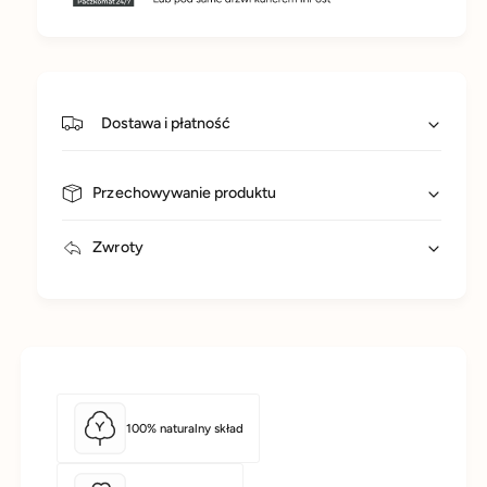
g
Dostawa i płatność
Przechowywanie produktu
Zwroty
100% naturalny skład