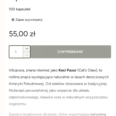
100 kapsułek
Zapas wyczerpany
C
55,00 zł
e
I
Z
WYPRZEDANE
n
l
w
Z
i
o
m
a
ę
n
ś
Vilcacora, znana również jako
Koci Pazur
(Cat’s Claw), to
k
i
ć
r
s
roślina pnąca występująca naturalnie w lasach deszczowych
e
z
j
Ameryki Południowej. Od wieków stosowana w tradycyjnej
i
e
s
fitoterapii peruwiańskiej jako wsparcie dla układu
l
z
o
odpornościowego, stawów oraz w naturalnym oczyszczaniu
g
i
ś
l
organizmu.
ć
o
u
d
ś
Zawiera bioaktywne alkaloidy, które wspomagają
naturalną