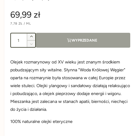
C
69,99 zł
C
7,78 ZŁ
/
ML
e
E
N
N
A
A
I
n
J
Z
WYPRZEDANE
E
l
w
D
Z
N
i
a
o
m
O
S
ę
n
ś
T
Olejek rozmarynowy od XV wieku jest znanym środkiem
k
K
r
i
O
ć
s
pobudzającym siły witalne. Słynna "Woda Królowej Węgier"
e
W
A
z
j
e
oparta na rozmarynie była stosowana w całej Europie przez
i
s
wiele stuleci. Olejki ylangowy i sandałowy działają relaksująco
l
z
g
o
i pobudzająco, a olejek pieprzowy dodaje energii i wigoru.
i
ś
l
Mieszanka jest zalecana w stanach apatii, bierności, niechęci
u
ć
o
do życia i działania.
d
ś
l
l
ć
100% naturalne olejki eteryczne
a
d
a
V
l
A