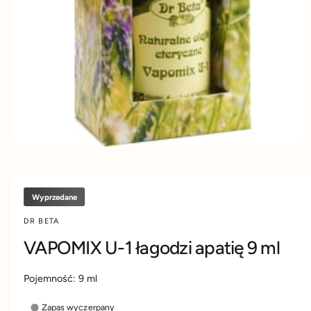
D
d
y
U
K
u
m
C
IE
k
s
t
k
u
l
e
p
i
e
Wyprzedane
DR BETA
VAPOMIX U-1 łagodzi apatię 9 ml
Pojemność: 9 ml
Zapas wyczerpany