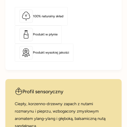
m
ę
l
9
m
100% naturalny skład
l
Produkt w płynie
Produkt wysokiej jakości
Profil sensoryczny
Ciepły, korzenno-drzewny zapach z nutami
rozmarynu i pieprzu, wzbogacony zmysłowym
aromatem ylang-ylang i głęboką, balsamiczną nutą
sandałowca.