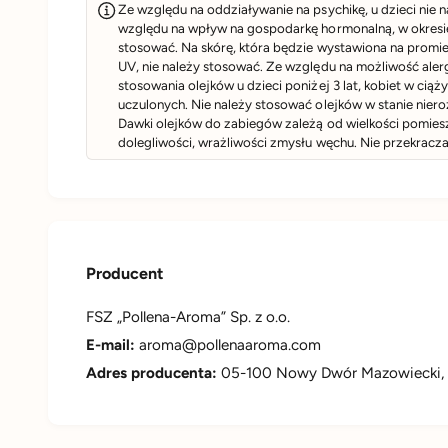
Ze względu na oddziaływanie na psychikę, u dzieci nie 
względu na wpływ na gospodarkę hormonalną, w okresie
stosować. Na skórę, która będzie wystawiona na promi
UV, nie należy stosować. Ze względu na możliwość alergii
stosowania olejków u dzieci poniżej 3 lat, kobiet w ciąż
uczulonych. Nie należy stosować olejków w stanie nier
Dawki olejków do zabiegów zależą od wielkości pomiesz
dolegliwości, wrażliwości zmysłu węchu. Nie przekrac
Producent
FSZ „Pollena-Aroma” Sp. z o.o.
​E-mail:
aroma@pollenaaroma.com
Adres producenta:
05-100 Nowy Dwór Mazowiecki, u