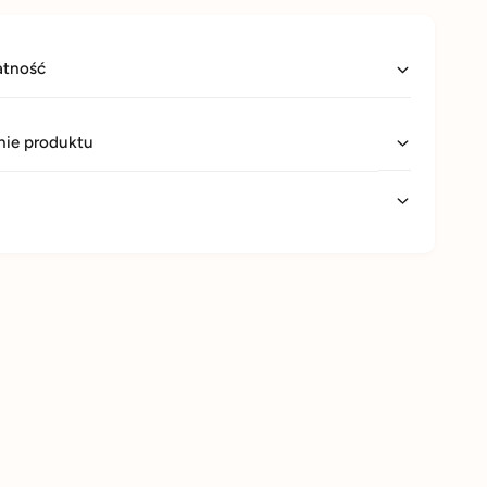
atność
ie produktu