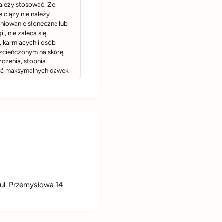
należy stosować. Ze
 ciąży nie należy
eniowanie słoneczne lub
, nie zaleca się
y, karmiących i osób
ozcieńczonym na skórę.
czenia, stopnia
zać maksymalnych dawek.
l. Przemysłowa 14