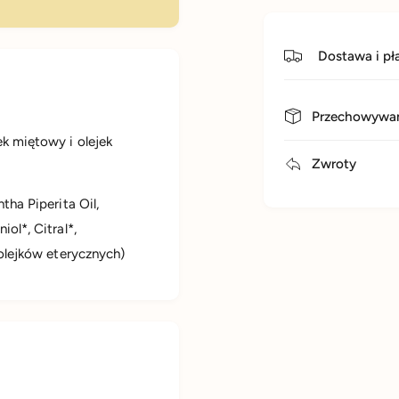
n
9
i
m
e
l
Dostawa i pł
9
m
l
Przechowywan
ek miętowy i olejek
Zwroty
tha Piperita Oil,
iol*, Citral*,
i olejków eterycznych)