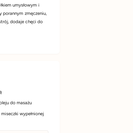
iłkiem umysłowym i
rzy porannym zmęczeniu,
trój, dodaje chęci do
ą
 oleju do masażu
 miseczki wypełnionej