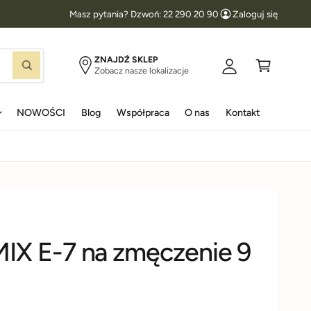
Masz pytania? Dzwoń: 22 290 20 90
Zaloguj się
l
K
o
o
g
s
ZNAJDŹ SKLEP
S
Zobacz nasze lokalizacje
u
z
z
u
j
y
k
a
NOWOŚCI
Blog
Współpraca
O nas
Kontakt
s
k
j
i
ę
X E-7 na zmęczenie 9