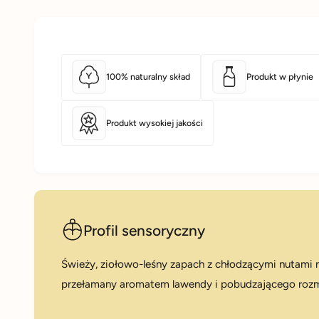
100% naturalny skład
Produkt w płynie
Produkt wysokiej jakości
Profil sensoryczny
Świeży, ziołowo-leśny zapach z chłodzącymi nutami m
przełamany aromatem lawendy i pobudzającego roz