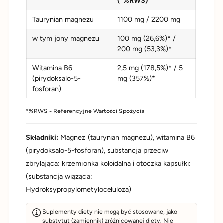
(*%RWS)
Taurynian magnezu
1100 mg / 2200 mg
w tym jony magnezu
100 mg (26,6%)* /
200 mg (53,3%)*
Witamina B6
2,5 mg (178,5%)* / 5
(pirydoksalo-5-
mg (357%)*
fosforan)
*%RWS - Referencyjne Wartości Spożycia
Składniki:
Magnez (taurynian magnezu), witamina B6
(pirydoksalo-5-fosforan), substancja przeciw
zbrylająca: krzemionka koloidalna i otoczka kapsułki:
(substancja wiążąca:
Hydroksypropylometyloceluloza)
Suplementy diety nie mogą być stosowane, jako
substytut (zamiennik) zróżnicowanej diety. Nie