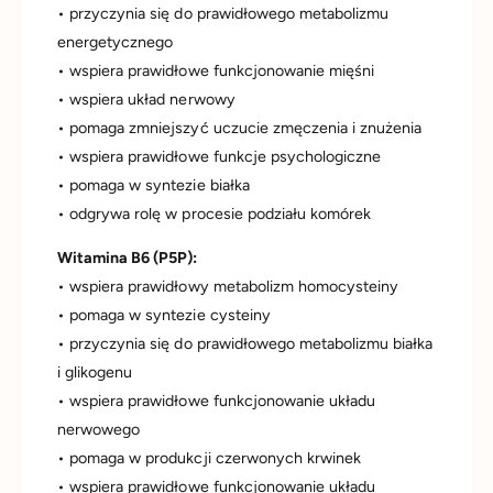
k
• przyczynia się do prawidłowego metabolizmu
ł
e
energetycznego
k
• wspiera prawidłowe funkcjonowanie mięśni
• wspiera układ nerwowy
• pomaga zmniejszyć uczucie zmęczenia i znużenia
• wspiera prawidłowe funkcje psychologiczne
• pomaga w syntezie białka
• odgrywa rolę w procesie podziału komórek
Witamina B6 (P5P):
• wspiera prawidłowy metabolizm homocysteiny
• pomaga w syntezie cysteiny
• przyczynia się do prawidłowego metabolizmu białka
i glikogenu
• wspiera prawidłowe funkcjonowanie układu
nerwowego
• pomaga w produkcji czerwonych krwinek
• wspiera prawidłowe funkcjonowanie układu