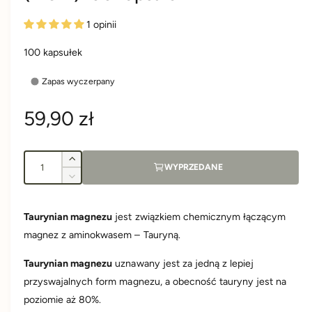
1 opinii
100 kapsułek
Zapas wyczerpany
C
59,90 zł
e
I
Z
WYPRZEDANE
n
l
w
Z
i
o
m
a
ę
n
ś
Taurynian magnezu
jest związkiem chemicznym łączącym
k
i
ć
r
s
magnez z aminokwasem – Tauryną.
e
z
j
i
e
Taurynian magnezu
uznawany jest za jedną z lepiej
s
l
z
przyswajalnych form magnezu, a obecność tauryny jest na
o
g
i
poziomie aż 80%.
ś
l