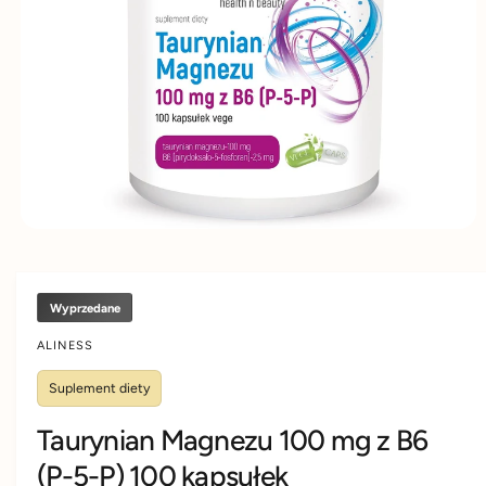
D
d
y
U
K
u
m
C
IE
k
s
t
k
u
l
e
p
i
e
Wyprzedane
ALINESS
Suplement diety
Taurynian Magnezu 100 mg z B6
(P-5-P) 100 kapsułek