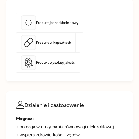
1
m
0
g
0
z
m
Produkt jednoskładnikowy
B
g
6
z
(
B
Produkt w kapsułkach
P
6
-
(
5
P
-
Produkt wysokiej jakości
-
P
5
)
-
1
P
0
)
0
1
k
0
Działanie i zastosowanie
a
0
p
k
s
Magnez:
a
u
p
• pomaga w utrzymaniu równowagi elektrolitowej
ł
s
• wspiera zdrowie kości i zębów
e
u