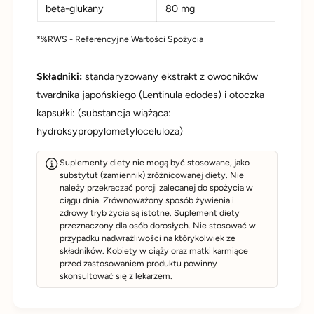
beta-glukany
80 mg
grzybów Lentinula edodes, co gwarantuje zawartość
aktywnych składników co najmniej na poziomie 40%
*%RWS - Referencyjne Wartości Spożycia
wszystkich naturalnie występujących polisacharydów oraz
20% beta-glukanów. Wysoka zawartość beta-glukanów
Składniki:
standaryzowany ekstrakt z owocników
zapewnia efektywność i pełne spektrum działania ekstraktu.
twardnika japońskiego (Lentinula edodes) i otoczka
kapsułki: (substancja wiążąca:
Aliness Shiitake 400 mg nie zawiera żadnych składników
hydroksypropylometyloceluloza)
odzwierzęcych, dzięki czemu stanowi produkt odpowiedni dla
wegan. Produkt nie zawiera żadnych sztucznych dodatków
Suplementy diety nie mogą być stosowane, jako
technologicznych, konserwantów ani barwników.
substytut (zamiennik) zróżnicowanej diety. Nie
należy przekraczać porcji zalecanej do spożycia w
ciągu dnia. Zrównoważony sposób żywienia i
zdrowy tryb życia są istotne. Suplement diety
przeznaczony dla osób dorosłych. Nie stosować w
przypadku nadwrażliwości na którykolwiek ze
składników. Kobiety w ciąży oraz matki karmiące
przed zastosowaniem produktu powinny
skonsultować się z lekarzem.