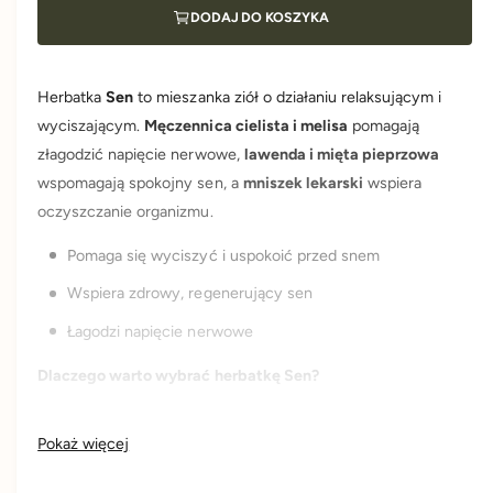
S
l
DODAJ DO KOSZYKA
r
e
a
n
S
n
-
e
h
Herbatka
Sen
to mieszanka ziół o działaniu relaksującym i
n
e
a
-
wyciszającym.
Męczennica cielista i melisa
pomagają
r
h
złagodzić napięcie nerwowe,
lawenda i mięta pieprzowa
b
e
a
wspomagają spokojny sen, a
mniszek lekarski
wspiera
r
t
b
oczyszczanie organizmu.
k
a
a
t
Pomaga się wyciszyć i uspokoić przed snem
z
k
i
Wspiera zdrowy, regenerujący sen
a
o
z
Łagodzi napięcie nerwowe
ł
i
o
o
Dlaczego warto wybrać herbatkę Sen?
w
ł
a
o
✔ Produkt 100% naturalny
1
w
Pokaż więcej
0
a
✔ Składniki wysokiej jakości
0
1
g