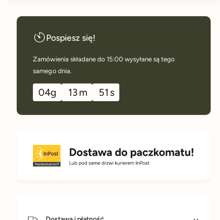
0
✔ Pakowany ręcznie w Polsce
0
g
✔ Praktyczne i bezpieczne opakowanie z wielokrotnym
Pospiesz się!
zamknięciem strunowym
Zamówienia składane do 15:00 wysyłane są tego
samego dnia.
04
g
13
m
50
s
Dostawa i płatność