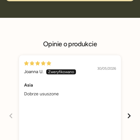
Opinie o produkcie
30/05/2026
Joanna U.
Mari
Asia
Her
Dobrze ususzone
Her
lep
maj
bud