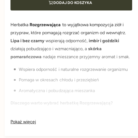
l
DODAJ DO KOSZYKA
r
o
a
z
R
n
g
o
r
Herbatka
Rozgrzewająca
to wyjątkowa kompozycja ziół i
z
z
a
g
przypraw, które pomagają rozgrzać organizm od wewnątrz.
e
r
Lipa i bez czarny
wspierają odporność,
imbir i goździki
w
z
a
działają pobudzająco i wzmacniająco, a
skórka
e
j
w
pomarańczowa
nadaje mieszance przyjemny aromat i smak.
ą
a
c
j
Wspiera odporność i naturalne rozgrzewanie organizmu
a
ą
-
Pomaga w okresach chłodu i przeziębień
c
h
a
Aromatyczna i pobudzająca mieszanka
e
-
r
h
Dlaczego warto wybrać herbatkę Rozgrzewającą?
b
e
a
r
✔ Produkt 100% naturalny
t
b
Pokaż więcej
k
a
✔ Składniki wysokiej jakości
a
t
z
k