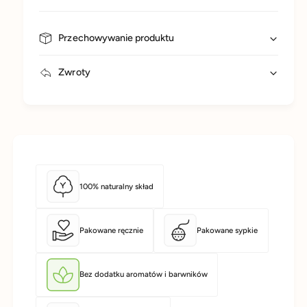
Przechowywanie produktu
Zwroty
100% naturalny skład
Pakowane ręcznie
Pakowane sypkie
Bez dodatku aromatów i barwników