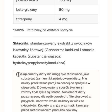
40% wszystkich naturalnie występujących
beta-glukany
80 mg
polisacharydów.
triterpeny
4 mg
20% beta-glukanów
1% triterpenów
*%RWS - Referencyjne Wartości Spożycia
Dopiero taka potrójna standaryzacja gwarantuje obecność
Składniki:
standaryzowany ekstrakt z owocników
wszystkich aktywnych składników oraz zapewnia pełne
lakownicy żółtawej (Ganoderma lucidum) i otoczka
spektrum działania.
kapsułki: (substancja wiążąca:
Aliness Reishi 400 mg nie zawiera żadnych składników
hydroksypropylometyloceluloza)
odzwierzęcych, dzięki czemu stanowi produkt odpowiedni dla
Suplementy diety nie mogą być stosowane, jako
wegan. Produkt nie zawiera żadnych sztucznych dodatków
substytut (zamiennik) zróżnicowanej diety. Nie
technologicznych, konserwantów ani barwników.
należy przekraczać porcji zalecanej do spożycia w
ciągu dnia. Zrównoważony sposób żywienia i
zdrowy tryb życia są istotne. Suplement diety
przeznaczony dla osób dorosłych. Nie stosować w
przypadku nadwrażliwości na którykolwiek ze
składników. Kobiety w ciąży oraz matki karmiące
przed zastosowaniem produktu powinny