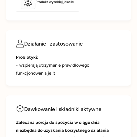
0
Produkt wysokiej jakości
x
v
3
e
0
g
v
e
e
c
g
a
e
Działanie i zastosowanie
p
c
s
a
.
Probiotyki:
p
s
• wspierają utrzymanie prawidłowego
.
funkcjonowania jelit
Dawkowanie i składniki aktywne
Zalecana porcja do spożycia w ciągu dnia
niezbędna do uzyskania korzystnego działania