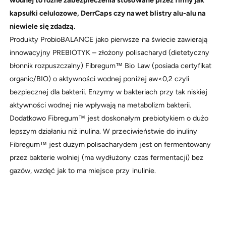
kapsułki celulozowe, DerrCaps czy nawet blistry alu-alu na
niewiele się zdadzą.
Produkty ProbioBALANCE jako pierwsze na świecie zawierają
innowacyjny PREBIOTYK – złożony polisacharyd (dietetyczny
błonnik rozpuszczalny) Fibregum™ Bio Law (posiada certyfikat
organic/BIO) o aktywności wodnej poniżej aw<0,2 czyli
bezpiecznej dla bakterii. Enzymy w bakteriach przy tak niskiej
aktywności wodnej nie wpływają na metabolizm bakterii.
Dodatkowo Fibregum™ jest doskonałym prebiotykiem o dużo
lepszym działaniu niż inulina. W przeciwieństwie do inuliny
Fibregum™ jest dużym polisacharydem jest on fermentowany
przez bakterie wolniej (ma wydłużony czas fermentacji) bez
gazów, wzdęć jak to ma miejsce przy inulinie.