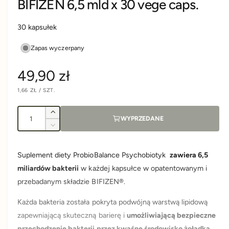
BIFIZEN 6,5 mld x 30 vege caps.
30 kapsułek
Zapas wyczerpany
C
49,90 zł
C
1,66 ZŁ
/
SZT.
e
E
N
N
A
A
I
n
J
Z
WYPRZEDANE
E
l
w
D
Z
N
i
a
o
m
O
S
ę
n
ś
T
Suplement diety ProbioBalance Psychobiotyk
zawiera 6,5
k
K
r
i
O
ć
s
miliardów bakterii
w każdej kapsułce w opatentowanym i
e
W
A
z
j
e
przebadanym składzie BIFIZEN®.
i
s
l
z
Każda bakteria została pokryta podwójną warstwą lipidową
g
o
i
zapewniającą skuteczną barierę i
umożliwiającą bezpieczne
ś
l
ć
przechodzenie bakterii przez kwaśne środowisko żołądka,