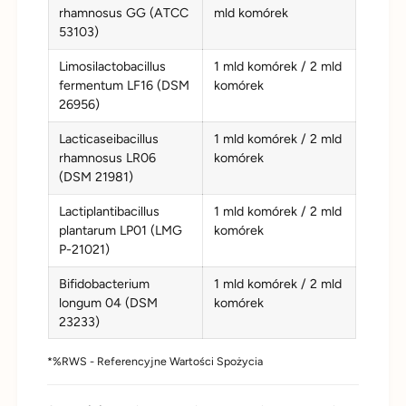
rhamnosus GG (ATCC
mld komórek
53103)
Limosilactobacillus
1 mld komórek / 2 mld
fermentum LF16 (DSM
komórek
26956)
Lacticaseibacillus
1 mld komórek / 2 mld
rhamnosus LR06
komórek
(DSM 21981)
Lactiplantibacillus
1 mld komórek / 2 mld
plantarum LP01 (LMG
komórek
P-21021)
Bifidobacterium
1 mld komórek / 2 mld
longum 04 (DSM
komórek
23233)
*%RWS - Referencyjne Wartości Spożycia