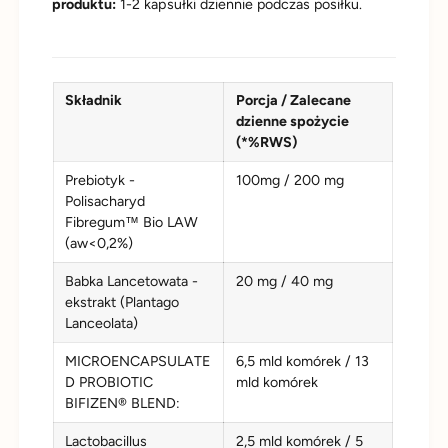
produktu:
1-2 kapsułki dziennie podczas posiłku.
Składnik
Porcja / Zalecane
dzienne spożycie
(*%RWS)
Prebiotyk -
100mg / 200 mg
Polisacharyd
Fibregum™ Bio LAW
(aw<0,2%)
Babka Lancetowata -
20 mg / 40 mg
ekstrakt (Plantago
Lanceolata)
MICROENCAPSULATE
6,5 mld komórek / 13
D PROBIOTIC
mld komórek
BIFIZEN® BLEND:
Lactobacillus
2,5 mld komórek / 5