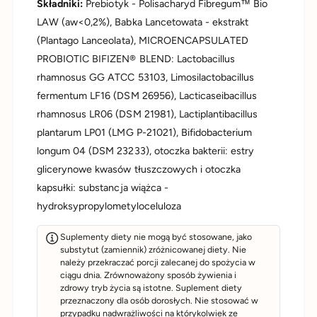
Składniki:
Prebiotyk - Polisacharyd Fibregum™ Bio
LAW (aw<0,2%), Babka Lancetowata - ekstrakt
(Plantago Lanceolata), MICROENCAPSULATED
PROBIOTIC BIFIZEN® BLEND: Lactobacillus
rhamnosus GG ATCC 53103, Limosilactobacillus
fermentum LF16 (DSM 26956), Lacticaseibacillus
rhamnosus LR06 (DSM 21981), Lactiplantibacillus
plantarum LP01 (LMG P-21021), Bifidobacterium
longum 04 (DSM 23233), otoczka bakterii: estry
glicerynowe kwasów tłuszczowych i otoczka
kapsułki: substancja wiążca -
hydroksypropylometyloceluloza
Suplementy diety nie mogą być stosowane, jako
substytut (zamiennik) zróżnicowanej diety. Nie
należy przekraczać porcji zalecanej do spożycia w
ciągu dnia. Zrównoważony sposób żywienia i
zdrowy tryb życia są istotne. Suplement diety
przeznaczony dla osób dorosłych. Nie stosować w
przypadku nadwrażliwości na którykolwiek ze