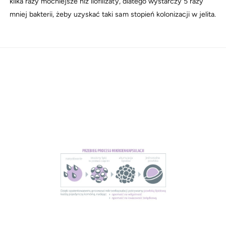
kilka razy mocniejsze niż liofilizaty, dlatego wystarczy 5 razy
mniej bakterii, żeby uzyskać taki sam stopień kolonizacji w jelita.