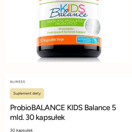
D
d
y
U
K
u
m
C
IE
k
s
t
k
u
l
e
p
i
e
ALINESS
Suplement diety
ProbioBALANCE KIDS Balance 5
mld. 30 kapsułek
30 kapsułek