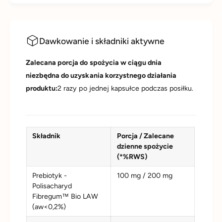
lepszym działaniu niż inulina. W przeciwieństwie do inuliny
Fibregum™ jest dużym polisacharydem jest on
fermentowany przez bakterie wolniej (ma wydłużony czas
Dawkowanie i składniki aktywne
fermentacji) bez gazów, wzdęć jak to ma miejsce przy
inulinie.
Zalecana porcja do spożycia w ciągu dnia
niezbędna do uzyskania korzystnego działania
Butelki ze szkła fioletowego (Violet Glass):
produktu:
2 razy po jednej kapsułce podczas posiłku.
Szkło fioletowe działa jak naturalny filtr, który chroni przed
światłem słonecznym i poprawia jakość wrażliwych
substancji. Szkło fioletowe blokuje pełne spektrum światła
widzialnego za wyjątkiem części fioletowej. To unikalne
Składnik
Porcja / Zalecane
połączenie zapewnia optymalną ochronę przed procesami
dzienne spożycie
starzenia i utleniania szczególnie wrażliwych substancji.
(*%RWS)
Ochrona bakterii szkłem fioletowym jest rewolucyjnym
Prebiotyk -
100 mg / 200 mg
sposobem zapewnienia wysokiej jakości produktu
Polisacharyd
ProbioBalance.
Fibregum™ Bio LAW
(aw<0,2%)