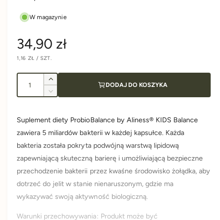
W magazynie
C
34,90 zł
C
1,16 ZŁ
/
SZT.
e
E
N
N
A
A
I
n
J
Z
DODAJ DO KOSZYKA
E
l
w
D
Z
N
i
a
o
m
O
S
ę
n
ś
T
Suplement diety ProbioBalance by Aliness® KIDS Balance
k
K
r
i
O
ć
s
zawiera 5 miliardów bakterii w każdej kapsułce. Każda
e
W
A
z
j
e
bakteria została pokryta podwójną warstwą lipidową
i
s
zapewniającą skuteczną barierę i umożliwiającą bezpieczne
l
z
g
o
przechodzenie bakterii przez kwaśne środowisko żołądka, aby
i
ś
l
dotrzeć do jelit w stanie nienaruszonym, gdzie ma
u
ć
o
wykazywać swoją aktywność biologiczną.
d
ś
l
l
ć
Warunki przechowywania: Produkt może być