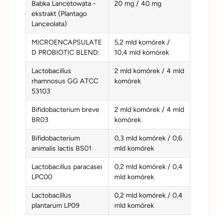
Babka Lancetowata -
20 mg / 40 mg
ekstrakt (Plantago
Lanceolata)
MICROENCAPSULATE
5,2 mld komórek /
D PROBIOTIC BLEND:
10,4 mld komórek
Lactobacillus
2 mld komórek / 4 mld
rhamnosus GG ATCC
komórek
53103
Bifidobacterium breve
2 mld komórek / 4 mld
BR03
komórek
Bifidobacterium
0,3 mld komórek / 0,6
animalis lactis BS01
mld komórek
Lactobacillus paracasei
0,2 mld komórek / 0,4
LPC00
mld komórek
Lactobacillus
0,2 mld komórek / 0,4
plantarum LP09
mld komórek