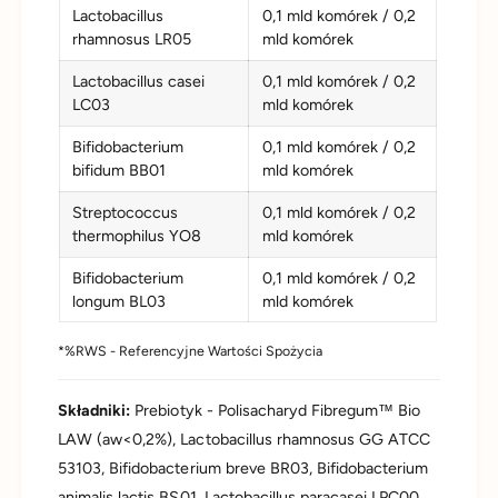
Lactobacillus
0,1 mld komórek / 0,2
rhamnosus LR05
mld komórek
Lactobacillus casei
0,1 mld komórek / 0,2
LC03
mld komórek
Bifidobacterium
0,1 mld komórek / 0,2
bifidum BB01
mld komórek
Streptococcus
0,1 mld komórek / 0,2
thermophilus YO8
mld komórek
Bifidobacterium
0,1 mld komórek / 0,2
longum BL03
mld komórek
*%RWS - Referencyjne Wartości Spożycia
Składniki:
Prebiotyk - Polisacharyd Fibregum™ Bio
LAW (aw<0,2%), Lactobacillus rhamnosus GG ATCC
53103, Bifidobacterium breve BR03, Bifidobacterium
animalis lactis BS01, Lactobacillus paracasei LPC00,