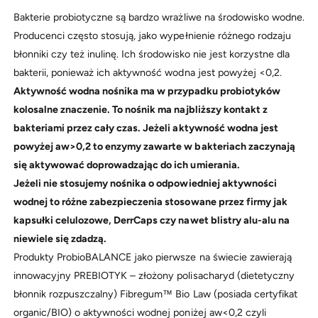
Bakterie probiotyczne są bardzo wrażliwe na środowisko wodne.
Producenci często stosują, jako wypełnienie różnego rodzaju
błonniki czy też inulinę. Ich środowisko nie jest korzystne dla
bakterii, ponieważ ich aktywność wodna jest powyżej <0,2.
Aktywność wodna nośnika ma w przypadku probiotyków
kolosalne znaczenie. To nośnik ma najbliższy kontakt z
bakteriami przez cały czas. Jeżeli aktywność wodna jest
powyżej aw>0,2 to enzymy zawarte w bakteriach zaczynają
się aktywować doprowadzając do ich umierania.
Jeżeli nie stosujemy nośnika o odpowiedniej aktywności
wodnej to różne zabezpieczenia stosowane przez firmy jak
kapsułki celulozowe, DerrCaps czy nawet blistry alu-alu na
niewiele się zdadzą.
Produkty ProbioBALANCE jako pierwsze na świecie zawierają
innowacyjny PREBIOTYK – złożony polisacharyd (dietetyczny
błonnik rozpuszczalny) Fibregum™ Bio Law (posiada certyfikat
organic/BIO) o aktywności wodnej poniżej aw<0,2 czyli