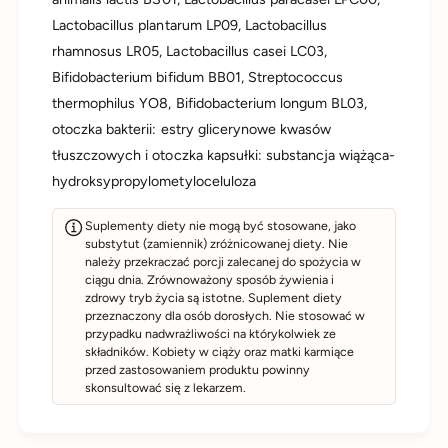
Lactobacillus plantarum LP09, Lactobacillus
rhamnosus LR05, Lactobacillus casei LC03,
Bifidobacterium bifidum BB01, Streptococcus
thermophilus YO8, Bifidobacterium longum BL03,
otoczka bakterii: estry glicerynowe kwasów
tłuszczowych i otoczka kapsułki: substancja wiążąca-
hydroksypropylometyloceluloza
Suplementy diety nie mogą być stosowane, jako
substytut (zamiennik) zróżnicowanej diety. Nie
należy przekraczać porcji zalecanej do spożycia w
ciągu dnia. Zrównoważony sposób żywienia i
zdrowy tryb życia są istotne. Suplement diety
przeznaczony dla osób dorosłych. Nie stosować w
przypadku nadwrażliwości na którykolwiek ze
składników. Kobiety w ciąży oraz matki karmiące
przed zastosowaniem produktu powinny
skonsultować się z lekarzem.