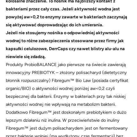
kolosalne znaczenie. To nośnik ma najbliższy kontakt z
bakteriami przez cały czas. Jeżeli aktywność wodna jest
powyżej aw>0,2 to enzymy zawarte w bakteriach zaczynają
się aktywować doprowadzając do ich umierania.
Jeżeli nie stosujemy nośnika o odpowiedniej aktywności
wodnej to różne zabezpieczenia stosowane przez firmy jak
kapsułki celulozowe, DerrCaps czy nawet blistry alu-alu na
niewiele się zdadzą.
Produkty ProbioBALANCE jako pierwsze na świecie zawierają
innowacyjny PREBIOTYK – złożony polisacharyd (dietetyczny
błonnik rozpuszczalny) Fibregum™ Bio Law (posiada certyfikat
organic/BIO) o aktywności wodnej poniżej aw<0,2 czyli
bezpiecznej dla bakterii. Enzymy w bakteriach przy tak niskiej
aktywności wodnej nie wpływają na metabolizm bakterii.
Dodatkowo Fibregum™ jest doskonałym prebiotykiem o dużo
lepszym działaniu niż inulina. W przeciwieństwie do inuliny
Fibregum™ jest dużym polisacharydem jest on fermentowany
przez bakterie wolniej (ma wydłużony czas fermentacji) bez