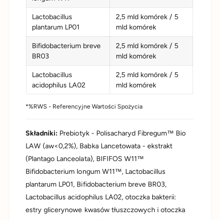
Lactobacillus
2,5 mld komórek / 5
plantarum LP01
mld komórek
Bifidobacterium breve
2,5 mld komórek / 5
BR03
mld komórek
Lactobacillus
2,5 mld komórek / 5
acidophilus LA02
mld komórek
*%RWS - Referencyjne Wartości Spożycia
Składniki:
Prebiotyk - Polisacharyd Fibregum™ Bio
LAW (aw<0,2%), Babka Lancetowata - ekstrakt
(Plantago Lanceolata), BIFIFOS W11™
Bifidobacterium longum W11™, Lactobacillus
plantarum LP01, Bifidobacterium breve BR03,
Lactobacillus acidophilus LA02, otoczka bakterii:
estry glicerynowe kwasów tłuszczowych i otoczka