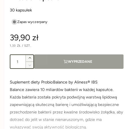
30 kapsułek
Zapas wyczerpany
C
39,90 zł
C
1,33 ZŁ
/
SZT.
e
E
N
N
A
A
I
n
J
Z
WYPRZEDANE
E
l
w
D
Z
N
i
a
o
m
O
S
ę
n
ś
T
Suplement diety ProbioBalance by Aliness® IBS
k
K
r
i
O
ć
s
Balance zawiera 10 miliardów bakterii w każdej kapsułce.
e
W
A
z
j
e
Każda bakteria została pokryta podwójną warstwą lipidową
i
s
zapewniającą skuteczną barierę i umożliwiającą bezpieczne
l
z
g
o
przechodzenie bakterii przez kwaśne środowisko żołądka, aby
i
ś
l
dotrzeć do jelit w stanie nienaruszonym, gdzie ma
u
ć
o
wykazywać swoją aktywność biologiczną.