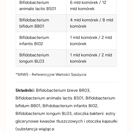
Bifidobacterium
6 mld komórek / 12
animalis lactis BS01
mld komórek
Bifidobacterium
4 mld komórek / 8 mld
bifidum BB01
komórek
Bifidobacterium
1 mld komórek / 2 mld
infantis BI02
komórek
Bifidobacterium
1 mld komórek / 2 mld
longum BL03
komórek
*%RWS - Referencyjne Wartości Spożycia
Składniki:
Bifidobacterium breve BR03,
Bifidobacterium animalis lactis BS01, Bifidobacterium
bifidum BB01, Bifidobacterium infantis BI02,
Bifidobacterium longum BL03, otoczka bakterii: estry
glicerynowe kwasów tłuszczowych i otoczka kapsułki
(substancja wiążąca: