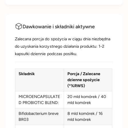
e
k
Dawkowanie i składniki aktywne
Zalecana porcja do spożycia w ciągu dnia niezbędna
do uzyskania korzystnego działania produktu: 1-2
kapsułki dziennie podczas posiłku.
Składnik
Porcja / Zalecane
dzienne spożycie
(*%RWS)
MICROENCAPSULATE
20 mld komórek / 40
D PROBIOTIC BLEND:
mld komórek
Bifidobacterium breve
8 mld komórek / 16
BR03
mld komórek