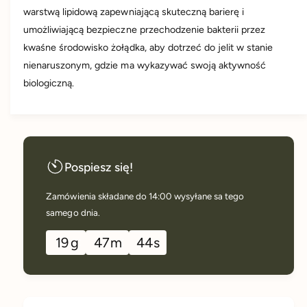
d
ś
warstwą lipidową zapewniającą skuteczną barierę i
l
l
ć
umożliwiającą bezpieczne przechodzenie bakterii przez
a
d
kwaśne środowisko żołądka, aby dotrzeć do jelit w stanie
a
P
l
r
nienaruszonym, gdzie ma wykazywać swoją aktywność
a
o
r
P
biologiczną.
b
r
i
o
n
o
b
B
i
a
A
o
L
B
Pospiesz się!
A
A
N
L
Zamówienia składane do 14:00 wysyłane sa tego
C
A
E
samego dnia.
N
,
C
B
19
g
47
m
44
s
E
i
,
f
B
i
i
d
f