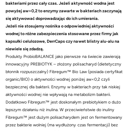
bakteriami przez cały czas. Jeżeli aktywność wodna jest
powyżej aw>0,2 to enzymy zawarte w bakteriach zaczynają
się aktywować doprowadzając do ich umierania.
Jeżeli nie stosujemy nośnika o odpowiedniej aktywności
wodnej to różne zabezpieczenia stosowane przez firmy jak
kapsułki celulozowe, DerrCaps czy nawet blistry alu-alu na
niewiele się zdadzą.
Produkty ProbioBALANCE jako pierwsze na świecie zawierają
innowacyjny PREBIOTYK – złożony polisacharyd (dietetyczny
błonnik rozpuszczalny) Fibregum™ Bio Law (posiada certyfikat
organic/BIO) o aktywności wodnej poniżej aw<0,2 czyli
bezpiecznej dla bakterii. Enzymy w bakteriach przy tak niskiej
aktywności wodnej nie wpływają na metabolizm bakterii.
Dodatkowo Fibregum™ jest doskonałym prebiotykiem o dużo
lepszym działaniu niż inulina. W przeciwieństwie do inuliny
Fibregum™ jest dużym polisacharydem jest on fermentowany
przez bakterie wolniej (ma wydłużony czas fermentacji) bez