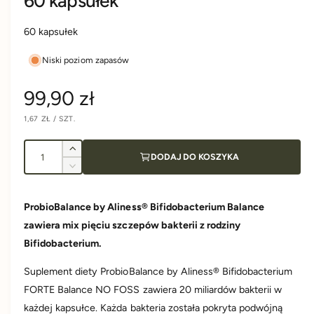
60 kapsułek
60 kapsułek
Niski poziom zapasów
C
99,90 zł
C
1,67 ZŁ
/
SZT.
e
E
N
N
A
A
I
n
J
Z
DODAJ DO KOSZYKA
E
l
w
D
Z
N
i
a
o
m
O
S
ę
n
ś
T
ProbioBalance by Aliness® Bifidobacterium Balance
k
K
r
i
O
ć
s
zawiera mix pięciu szczepów bakterii z rodziny
e
W
A
z
j
e
Bifidobacterium.
i
s
l
z
Suplement diety ProbioBalance by Aliness® Bifidobacterium
g
o
i
FORTE Balance NO FOSS zawiera 20 miliardów bakterii w
ś
l
u
ć
każdej kapsułce. Każda bakteria została pokryta podwójną
o