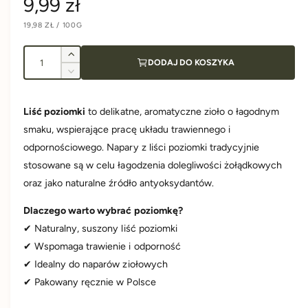
C
9,99 zł
i
C
19,98 ZŁ
/
100G
d
e
E
N
N
A
o
A
I
n
J
Z
DODAJ DO KOSZYKA
k
E
l
w
D
Z
u
N
i
a
o
m
O
g
S
ę
n
ś
T
Liść poziomki
to delikatne, aromatyczne zioło o łagodnym
k
K
r
a
i
O
ć
s
smaku, wspierające pracę układu trawiennego i
e
W
l
A
z
j
e
odpornościowego. Napary z liści poziomki tradycyjnie
e
i
s
stosowane są w celu łagodzenia dolegliwości żołądkowych
l
r
z
g
o
oraz jako naturalne źródło antyoksydantów.
i
i
ś
l
u
i
ć
Dlaczego warto wybrać poziomkę?
o
d
ś
✔ Naturalny, suszony liść poziomki
l
l
ć
✔ Wspomaga trawienie i odporność
a
d
✔ Idealny do naparów ziołowych
a
P
l
o
✔ Pakowany ręcznie w Polsce
a
z
r
P
i