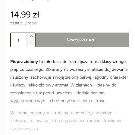
C
14,99 zł
C
29,98 ZŁ
/
100G
e
E
N
N
A
A
I
n
J
Z
WYPRZEDANE
E
l
w
D
Z
N
i
a
o
m
O
S
ę
n
ś
T
Pieprz zielony
to młodsza, delikatniejsza forma klasycznego
k
K
r
i
O
ć
s
pieprzu czarnego. Zbierany na wczesnym etapie dojrzewania
e
W
A
z
j
e
i suszony, zachowuje swoją zieloną barwę, łagodny charakter
i
s
i świeży, lekko ziołowy aromat. W ziarnach – idealny do
l
z
g
o
rozgniecenia tuż przed użyciem – dodaje daniom
i
ś
l
wyjątkowego wyrazu bez przytłaczającej ostrości.
u
ć
o
d
ś
W kuchni ceniony za subtelną pikantność, a w tradycji
l
l
ć
ziołowej stosowany jako przyprawa wspierająca trawienie i
a
d
rozgrzewająca.
a
P
l
i