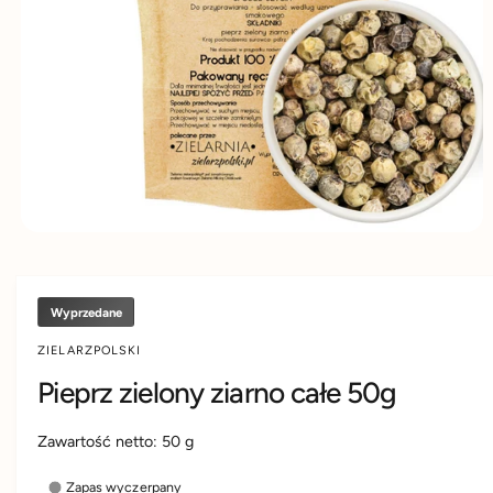
D
d
y
U
K
u
m
C
IE
k
s
t
k
u
l
e
p
i
e
Wyprzedane
ZIELARZPOLSKI
Pieprz zielony ziarno całe 50g
Zawartość netto:
50
g
Zapas wyczerpany