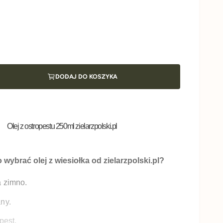
DODAJ DO KOSZYKA
Olej z ostropestu 250ml zielarzpolski.pl
wybrać olej z wiesiołka od zielarzpolski.pl?
 zimno.
ny.
pest.