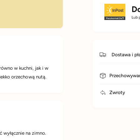
- kwasy tłuszcz
- kwasy tłuszcz
- kwasy tłuszcz
węglowodany, w
Dostawa i pł
równo w kuchni, jak i w
- cukry
Przechowywan
 lekko orzechową nutą.
białko
Zwroty
sól
ć wyłącznie na zimno.