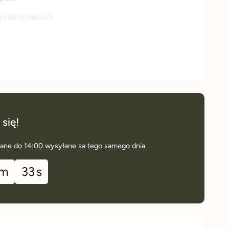
sokiej jakości.
 % naturalny.
any w polskiej manufakturze.
ostropestu jest cenionym produktem zarówno w
 medycynie naturalnej. Ma delikatny, neutralny smak
wą nutą.
 się!
ane do 14:00 wysyłane sa tego samego dnia.
za
w 100g
m
32
s
tyczna
3700 kJ/ 900 kcal
100 g