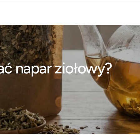
ć napar ziołowy?