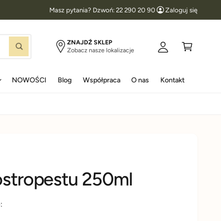
Masz pytania? Dzwoń: 22 290 20 90
Zaloguj się
l
K
o
o
g
s
ZNAJDŹ SKLEP
S
Zobacz nasze lokalizacje
u
z
z
u
j
y
k
a
NOWOŚCI
Blog
Współpraca
O nas
Kontakt
s
k
j
i
ę
 ostropestu 250ml
: