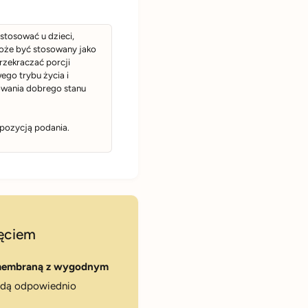
Składniki:
stosować u dzieci,
olej z ostrope
 może być stosowany jako
przekraczać porcji
kraj pochodzen
ego trybu życia i
owania dobrego stanu
Sposób przec
opozycją podania.
Przechowywać w
przechowywać 
Zawartość net
Zdjęcia mogą by
ęciem
podania. Inform
ciąży, matki ka
embraną z wygodnym
powinny przed u
ędą odpowiednio
stosować w prz