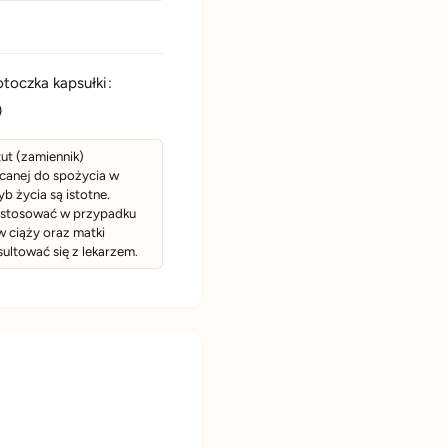
1
k
0
a
0
p
k
s
a
toczka kapsułki:
u
p
)
ł
s
e
u
k
ut (zamiennik)
ł
ecanej do spożycia w
e
b życia są istotne.
k
e stosować w przypadku
w ciąży oraz matki
ltować się z lekarzem.