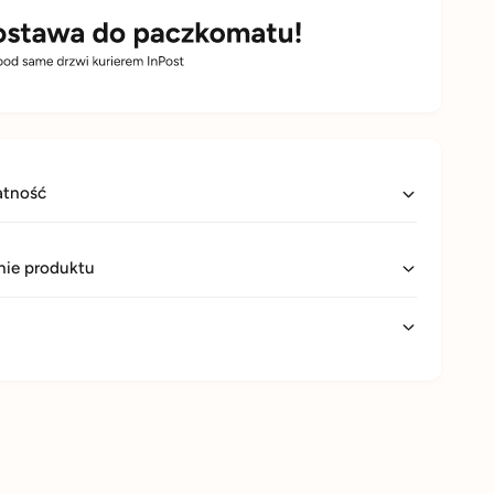
atność
ie produktu