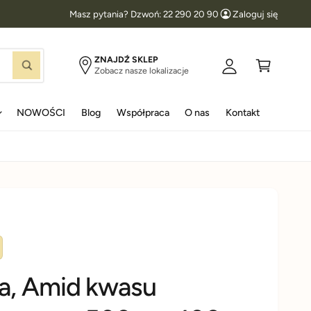
Masz pytania? Dzwoń: 22 290 20 90
Zaloguj się
l
K
o
o
g
s
ZNAJDŹ SKLEP
S
Zobacz nasze lokalizacje
u
z
z
u
j
y
k
a
NOWOŚCI
Blog
Współpraca
O nas
Kontakt
s
k
j
i
ę
a, Amid kwasu