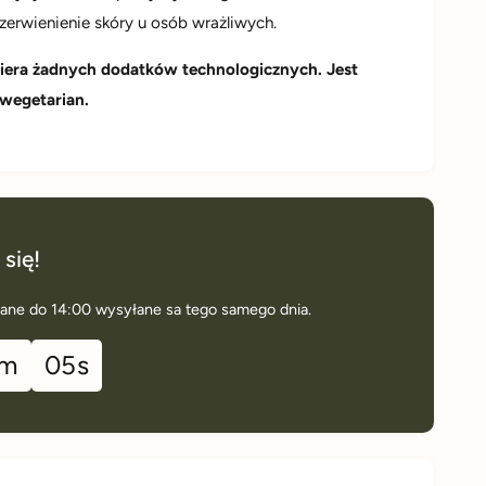
rwienienie skóry u osób wrażliwych.
iera żadnych dodatków technologicznych. Jest
wegetarian.
 się!
ane do 14:00 wysyłane sa tego samego dnia.
m
04
s