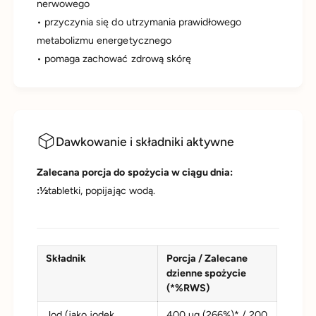
nerwowego
• przyczynia się do utrzymania prawidłowego
metabolizmu energetycznego
• pomaga zachować zdrową skórę
Dawkowanie i składniki aktywne
Zalecana porcja do spożycia w ciągu dnia:
:½
tabletki, popijając wodą.
Składnik
Porcja / Zalecane
dzienne spożycie
(*%RWS)
Jod (jako jodek
400 µg (266%)* / 200