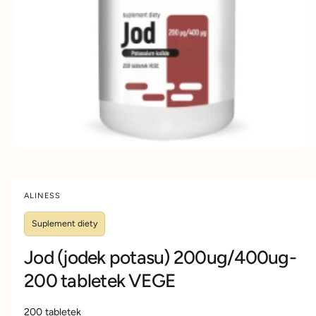
D
d
y
U
K
u
m
C
IE
k
s
t
k
u
l
e
p
i
e
ALINESS
Suplement diety
Jod (jodek potasu) 200ug/400ug-
200 tabletek VEGE
200 tabletek