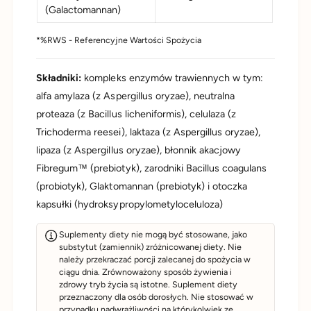
(Galactomannan)
*%RWS - Referencyjne Wartości Spożycia
Składniki:
kompleks enzymów trawiennych w tym:
alfa amylaza (z Aspergillus oryzae), neutralna
proteaza (z Bacillus licheniformis), celulaza (z
Trichoderma reesei), laktaza (z Aspergillus oryzae),
lipaza (z Aspergillus oryzae), błonnik akacjowy
Fibregum™ (prebiotyk), zarodniki Bacillus coagulans
(probiotyk), Glaktomannan (prebiotyk) i otoczka
kapsułki (hydroksypropylometyloceluloza)
Suplementy diety nie mogą być stosowane, jako
substytut (zamiennik) zróżnicowanej diety. Nie
należy przekraczać porcji zalecanej do spożycia w
ciągu dnia. Zrównoważony sposób żywienia i
zdrowy tryb życia są istotne. Suplement diety
przeznaczony dla osób dorosłych. Nie stosować w
przypadku nadwrażliwości na którykolwiek ze