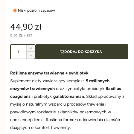
Niski poziom zapasów
C
44,90 zł
C
0,50 ZŁ
/
SZT.
e
E
N
N
A
A
I
n
J
Z
DODAJ DO KOSZYKA
E
l
w
D
Z
N
i
a
o
m
O
S
ę
n
ś
T
Roślinne enzymy trawienne + synbiotyk
k
K
r
i
O
ć
s
Suplement diety zawierający kompleks
5 roślinnych
e
W
A
z
j
e
enzymów trawiennych
oraz synbiotyk: probiotyk
Bacillus
i
s
coagulans
i prebiotyk
galaktomannan
. Skład opracowany z
l
z
g
o
myślą o naturalnym wsparciu procesów trawienia i
i
ś
l
prawidłowym rozkładzie składników pokarmowych w
u
ć
o
codziennej diecie. Roślinna formuła odpowiednia dla osób
d
ś
l
dbających o komfort trawienny.
l
ć