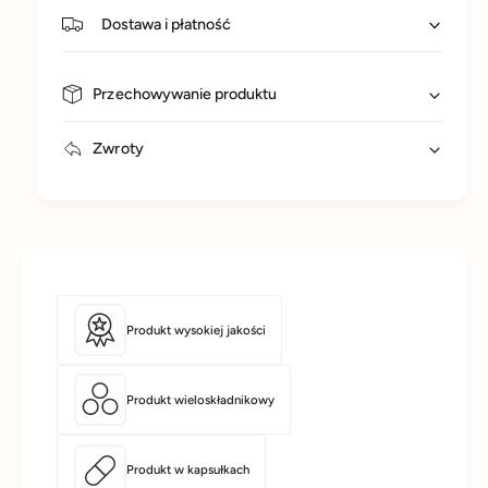
C
G
Dostawa i płatność
A
E
P
C
S
A
Przechowywanie produktu
P
S
Zwroty
Produkt wysokiej jakości
Produkt wieloskładnikowy
Produkt w kapsułkach