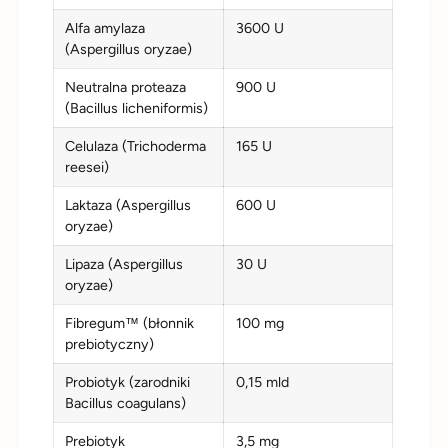
Alfa amylaza
3600 U
(Aspergillus oryzae)
Neutralna proteaza
900 U
(Bacillus licheniformis)
Celulaza (Trichoderma
165 U
reesei)
Laktaza (Aspergillus
600 U
oryzae)
Lipaza (Aspergillus
30 U
oryzae)
Fibregum™ (błonnik
100 mg
prebiotyczny)
Probiotyk (zarodniki
0,15 mld
Bacillus coagulans)
Prebiotyk
3,5 mg