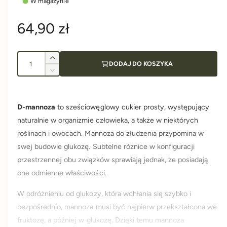
W magazynie
C
64,90 zł
e
I
Z
DODAJ DO KOSZYKA
n
l
w
Z
i
o
m
a
ę
n
ś
k
i
D-mannoza
to sześciowęglowy cukier prosty, występujący
ć
r
s
e
naturalnie w organizmie człowieka, a także w niektórych
z
j
i
e
roślinach i owocach. Mannoza do złudzenia przypomina w
s
l
z
swej budowie glukozę. Subtelne różnice w konfiguracji
o
g
i
przestrzennej obu związków sprawiają jednak, że posiadają
ś
l
ć
one odmienne właściwości.
o
u
d
ś
l
W odróżnieniu od glukozy, która wchłania się szybko i
ć
l
a
d
bezpośrednio, mannoza musi być najpierw przekształcona we
D
l
fruktozę, a później w glukozę. Dzięki temu mannoza
a
-
a