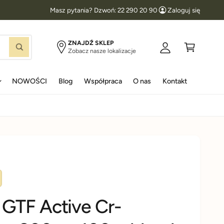
Masz pytania? Dzwoń: 22 290 20 90
Zaloguj się
l
K
o
o
g
s
ZNAJDŹ SKLEP
S
Zobacz nasze lokalizacje
u
z
z
u
j
y
k
a
NOWOŚCI
Blog
Współpraca
O nas
Kontakt
s
k
j
i
ę
GTF Active Cr-