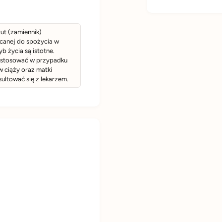
e
drożdże są zbie
k
t
V
e
suszone. W ten 
e
k
ut (zamiennik)
nie tylko wysoko
g
V
ecanej do spożycia w
e
wartościowych s
e
b życia są istotne.
g
e stosować w przypadku
błonnik, witaminy
e
w ciąży oraz matki
ltować się z lekarzem.