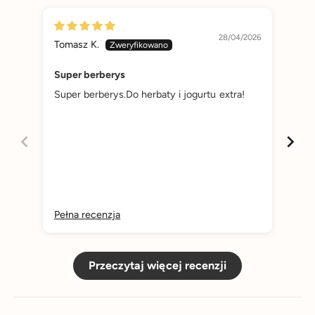
28/04/2026
Tomasz K.
Jus
Super berberys
Sup
Super berberys.Do herbaty i jogurtu extra!
Sup
Pełna recenzja
Peł
Przeczytaj więcej recenzji