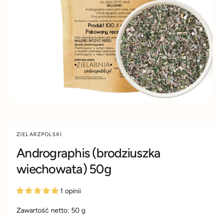
D
d
y
U
K
u
m
C
IE
k
s
t
k
u
l
e
p
i
e
ZIELARZPOLSKI
Andrographis (brodziuszka
wiechowata) 50g
1 opinii
Zawartość netto:
50
g