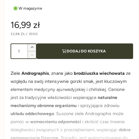
W magazynie
C
16,99 zł
C
33,98 ZŁ
/
100G
e
E
N
N
A
A
I
n
J
Z
DODAJ DO KOSZYKA
E
l
w
D
Z
N
i
a
o
m
O
S
ę
n
ś
T
Ziele
Andrographis
, znane jako
brodziuszka wiechowata
ze
k
K
r
i
O
ć
s
względu na swój intensywnie gorzki smak, jest kluczowym
e
W
A
z
j
e
elementem medycyny ajurwedyjskiej i chińskiej. Cenione
i
s
jest za tradycyjne właściwości wspierające
naturalne
l
z
g
o
mechanizmy obronne organizmu
i sprzyjające zdrowiu
i
ś
l
układu oddechowego
. Suszone ziele Andrographis może
u
ć
o
pomóc w
wzmocnieniu odporności
i skrócić czas trwania
d
ś
l
dolegliwości związanych z przeziębieniami, wspierając
dobre
l
ć
a
samopoczucie fizyczne
. Ponadto, jest wykorzystywane do
d