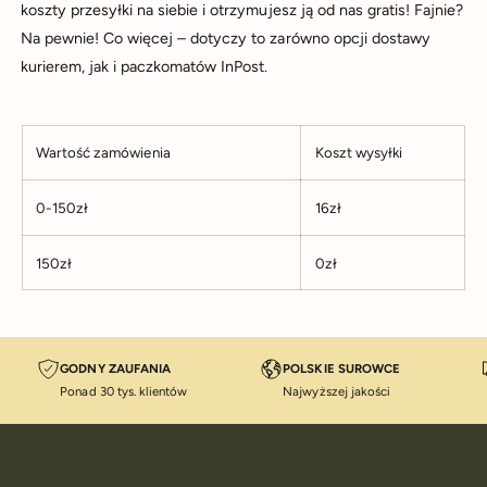
koszty przesyłki na siebie i otrzymujesz ją od nas gratis! Fajnie?
d
y
Na pewnie! Co więcej – dotyczy to zarówno opcji dostawy
u
m
kurierem, jak i paczkomatów InPost.
k
s
t
k
u
l
Wartość zamówienia
Koszt wysyłki
e
p
0-150zł
16zł
i
e
150zł
0zł
GODNY ZAUFANIA
POLSKIE SUROWCE
Ponad 30 tys. klientów
Najwyższej jakości