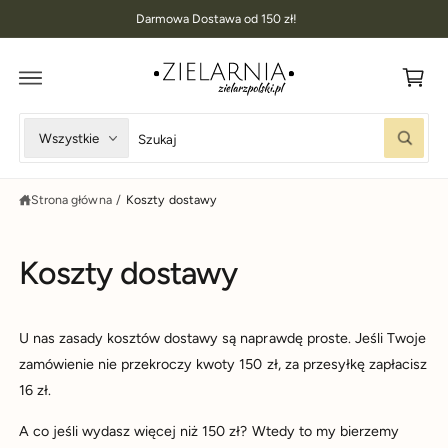
K
D
Darmowa Dostawa od 150 zł!
O
o
T
R
s
E
Ś
z
C
I
y
W
W
Wszystkie
k
S
y
y
z
u
b
s
k
Strona główna
/
Koszty dostawy
i
z
a
j
e
u
r
k
Koszty dostawy
z
a
t
j
y
w
U nas zasady kosztów dostawy są naprawdę proste. Jeśli Twoje
p
n
zamówienie nie przekroczy kwoty 150 zł, za przesyłkę zapłacisz
p
a
16 zł.
r
s
A co jeśli wydasz więcej niż 150 zł? Wtedy to my bierzemy
o
z