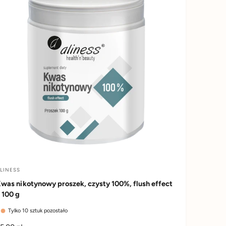
n
LINESS
D
was nikotynowy proszek, czysty 100%, flush effect
o
 100 g
Tylko 10 sztuk pozostało