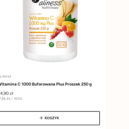
LINESS
D
itamina C 1000 Buforowana Plus Proszek 250 g
o
C
4,90 zł
C
7,96 ZŁ
/
100G
e
N
N
A
n
w
KOSZYK
N
e
O