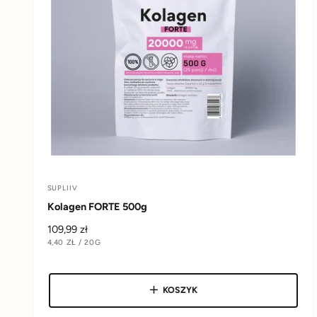
SUPLIIV
D
Kolagen FORTE 500g
o
C
109,99 zł
s
C
4,40 ZŁ
/
20G
e
t
E
N
N
A
n
A
a
a
J
E
w
KOSZYK
r
D
N
e
c
O