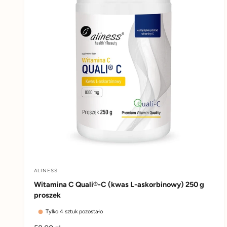
r
n
a
ALINESS
D
Witamina C Quali®-C (kwas L-askorbinowy) 250 g
o
proszek
s
Tylko 4 sztuk pozostało
t