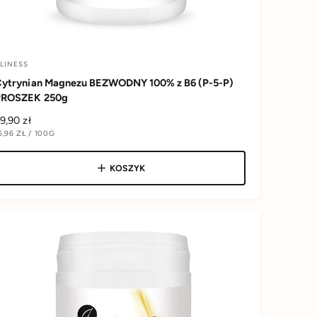
LINESS
D
Cytrynian Magnezu BEZWODNY 100% z B6 (P-5-P)
o
PROSZEK 250g
C
9,90 zł
C
5,96 ZŁ
/
100G
e
N
N
A
n
w
KOSZYK
N
e
O
g
u
O
W
n